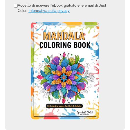
o
Accetto di ricevere l'eBook gratuito e le email di Just
Color.
Informativa sulla privacy
i
n
d
i
r
i
z
z
o
e
m
a
i
l