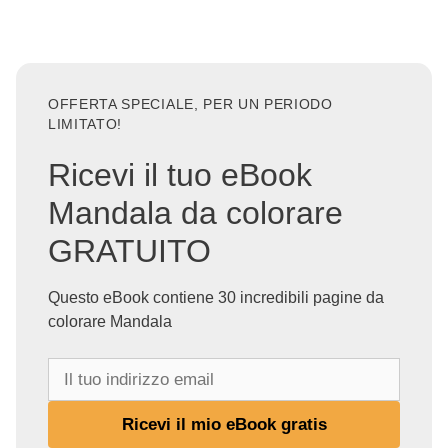
OFFERTA SPECIALE, PER UN PERIODO
LIMITATO!
Ricevi il tuo eBook
Mandala da colorare
GRATUITO
Questo eBook contiene 30 incredibili pagine da
colorare Mandala
I
l
t
Ricevi il mio eBook gratis
u