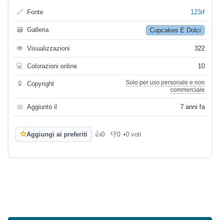
🔗
Fonte
123rf
🗃
Galleria
Cupcakes E Dolci
👁
Visualizzazioni
322
💻
Colorazioni online
10
Solo per uso personale e non
🔒
Copyright
commerciale
📅
Aggiunto il
7 anni fa
☆
Aggiungi ai preferiti
👍
0
👎
0
•
0 voti
Mi piace
Non mi piace