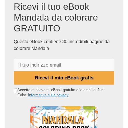
Ricevi il tuo eBook
Mandala da colorare
GRATUITO
Questo eBook contiene 30 incredibili pagine da
colorare Mandala
I
l
t
Ricevi il mio eBook gratis
u
o
Accetto di ricevere l'eBook gratuito e le email di Just
Color.
Informativa sulla privacy
i
n
d
i
r