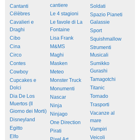
cantiere
Cantanti
Soldati
Célèbres
Le 4 stagioni
Spazio Pianeti
Cavalieri e
Le favole di La
Galassie
Draghi
Fontaine
Sport
Cibo
Lisa Frank
Squishmallow
Cina
M&MS
Strumenti
Circo
Maghi
Musicali
Contes
Masken
Sumikko
Gurashi
Cowboy
Meteo
Tamagotchi
Cupcakes e
Monster Truck
Dolci
Titanic
Monumenti
Dia De Los
Tornado
Nascar
Muertos (Il
Trasporti
Ninja
Giorno dei Morti)
Vacanze al
Ninjago
Disneyland
mare
One Direction
Egitto
Vampiri
Pirati
Elfo
Veicoli
Pixel Art