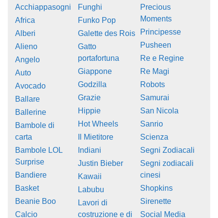
Acchiappasogni
Funghi
Precious
Moments
Africa
Funko Pop
Principesse
Alberi
Galette des Rois
Pusheen
Alieno
Gatto
portafortuna
Re e Regine
Angelo
Giappone
Re Magi
Auto
Godzilla
Robots
Avocado
Grazie
Samurai
Ballare
Hippie
San Nicola
Ballerine
Hot Wheels
Sanrio
Bambole di
carta
Il Mietitore
Scienza
Bambole LOL
Indiani
Segni Zodiacali
Surprise
Justin Bieber
Segni zodiacali
Bandiere
cinesi
Kawaii
Basket
Shopkins
Labubu
Beanie Boo
Sirenette
Lavori di
Calcio
costruzione e di
Social Media