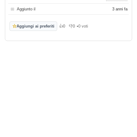
📅
Aggiunto il
3 anni fa
☆
Aggiungi ai preferiti
👍
0
👎
0
•
0 voti
Mi piace
Non mi piace