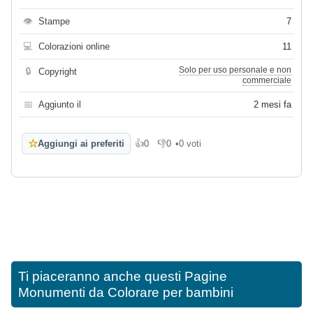
👁
Stampe
7
💻
Colorazioni online
11
Solo per uso personale e non
🔒
Copyright
commerciale
📅
Aggiunto il
2 mesi fa
☆
Aggiungi ai preferiti
👍
0
👎
0
•
0 voti
Mi piace
Non mi piace
Ti piaceranno anche questi
Pagine
Monumenti da Colorare per bambini