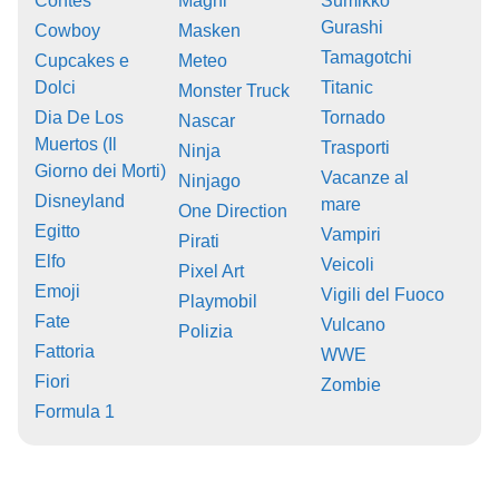
Contes
Maghi
Sumikko
Gurashi
Cowboy
Masken
Tamagotchi
Cupcakes e
Meteo
Dolci
Titanic
Monster Truck
Dia De Los
Tornado
Nascar
Muertos (Il
Trasporti
Ninja
Giorno dei Morti)
Vacanze al
Ninjago
Disneyland
mare
One Direction
Egitto
Vampiri
Pirati
Elfo
Veicoli
Pixel Art
Emoji
Vigili del Fuoco
Playmobil
Fate
Vulcano
Polizia
Fattoria
WWE
Fiori
Zombie
Formula 1