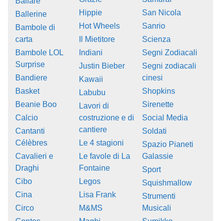
Ballare
Hippie
San Nicola
Ballerine
Hot Wheels
Sanrio
Bambole di
carta
Il Mietitore
Scienza
Bambole LOL
Indiani
Segni Zodiacali
Surprise
Justin Bieber
Segni zodiacali
Bandiere
cinesi
Kawaii
Basket
Shopkins
Labubu
Beanie Boo
Sirenette
Lavori di
Calcio
costruzione e di
Social Media
cantiere
Cantanti
Soldati
Célèbres
Le 4 stagioni
Spazio Pianeti
Cavalieri e
Le favole di La
Galassie
Draghi
Fontaine
Sport
Cibo
Legos
Squishmallow
Cina
Lisa Frank
Strumenti
Circo
M&MS
Musicali