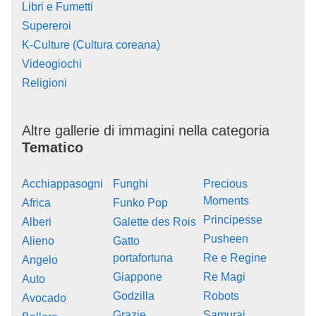
Libri e Fumetti
Supereroi
K-Culture (Cultura coreana)
Videogiochi
Religioni
Altre gallerie di immagini nella categoria
Tematico
Acchiappasogni
Funghi
Precious
Moments
Africa
Funko Pop
Principesse
Alberi
Galette des Rois
Pusheen
Alieno
Gatto
portafortuna
Re e Regine
Angelo
Giappone
Re Magi
Auto
Godzilla
Robots
Avocado
Grazie
Samurai