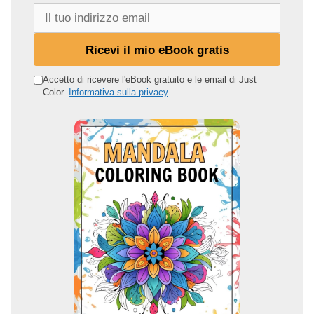
I
l
t
Ricevi il mio eBook gratis
u
o
Accetto di ricevere l'eBook gratuito e le email di Just
Color.
Informativa sulla privacy
i
n
d
i
r
i
z
z
o
e
m
a
i
l