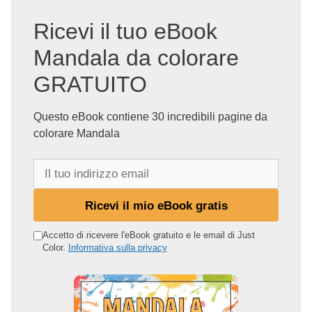
Ricevi il tuo eBook
Mandala da colorare
GRATUITO
Questo eBook contiene 30 incredibili pagine da
colorare Mandala
I
l
t
Ricevi il mio eBook gratis
u
o
Accetto di ricevere l'eBook gratuito e le email di Just
Color.
Informativa sulla privacy
i
n
d
i