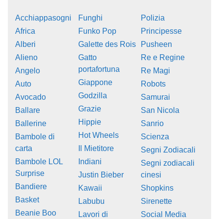
Acchiappasogni
Funghi
Polizia
Africa
Funko Pop
Principesse
Alberi
Galette des Rois
Pusheen
Alieno
Gatto
Re e Regine
portafortuna
Angelo
Re Magi
Giappone
Auto
Robots
Godzilla
Avocado
Samurai
Grazie
Ballare
San Nicola
Hippie
Ballerine
Sanrio
Hot Wheels
Bambole di
Scienza
carta
Il Mietitore
Segni Zodiacali
Bambole LOL
Indiani
Segni zodiacali
Surprise
Justin Bieber
cinesi
Bandiere
Kawaii
Shopkins
Basket
Labubu
Sirenette
Beanie Boo
Lavori di
Social Media