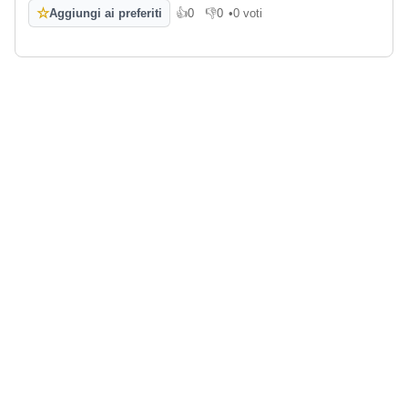
☆
Aggiungi ai preferiti
👍
0
👎
0
•
0 voti
Mi piace
Non mi piace