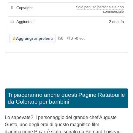
Solo per uso personale e non
🔒
Copyright
commerciale
📅
Aggiunto il
2 anni fa
☆
Aggiungi ai preferiti
👍
0
👎
0
•
0 voti
Mi piace
Non mi piace
Ti piaceranno anche questi
Pagine Ratatouille
da Colorare per bambini
Lo sapevate? Il personaggio del grande chef Auguste
Gusto, uno degli eroi di questo magnifico film
d'animazione Pixar, è stato ispirato da Bernard Loiseau.