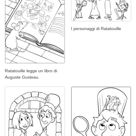
I personaggi di Ratatouille
Ratatouille legge un libro di
Auguste Gusteau.