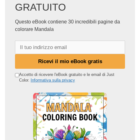
GRATUITO
Questo eBook contiene 30 incredibili pagine da
colorare Mandala
I
l
t
Ricevi il mio eBook gratis
u
o
Accetto di ricevere l'eBook gratuito e le email di Just
Color.
Informativa sulla privacy
i
n
d
i
r
i
z
z