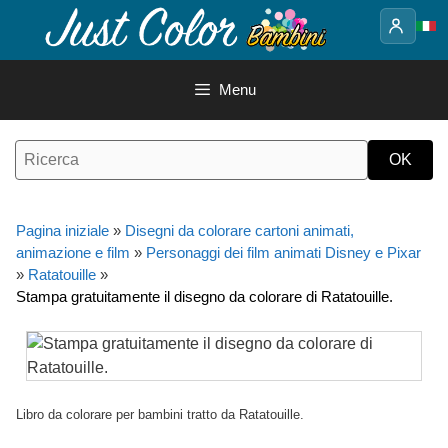
Vai
al
contenuto
Menu
Pagina iniziale
»
Disegni da colorare cartoni animati,
animazione e film
»
Personaggi dei film animati Disney e Pixar
»
Ratatouille
»
Stampa gratuitamente il disegno da colorare di Ratatouille.
Libro da colorare per bambini tratto da Ratatouille.