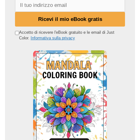
I
l
t
Ricevi il mio eBook gratis
u
o
Accetto di ricevere l'eBook gratuito e le email di Just
Color.
Informativa sulla privacy
i
n
d
i
r
i
z
z
o
e
m
a
i
l