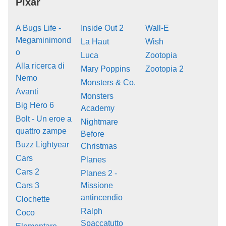
Pixar
A Bugs Life -
Inside Out 2
Wall-E
Megaminimond
La Haut
Wish
o
Luca
Zootopia
Alla ricerca di
Mary Poppins
Zootopia 2
Nemo
Monsters & Co.
Avanti
Monsters
Big Hero 6
Academy
Bolt - Un eroe a
Nightmare
quattro zampe
Before
Buzz Lightyear
Christmas
Cars
Planes
Cars 2
Planes 2 -
Cars 3
Missione
antincendio
Clochette
Ralph
Coco
Spaccatutto