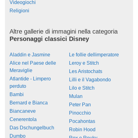
Videogiochi
Religioni
Altre gallerie di immagini nella categoria
Personaggi classici Disney
Aladdin e Jasmine
Le follie dellimperatore
Alice nel Paese delle
Leroy e Stitch
Meraviglie
Les Aristochats
Atlantide - Limpero
Lilli e il Vagabondo
perduto
Lilo e Stitch
Bambi
Mulan
Bernard e Bianca
Peter Pan
Biancaneve
Pinocchio
Cenerentola
Pocahontas
Das Dschungelbuch
Robin Hood
Dumbo
Rox e Rouky