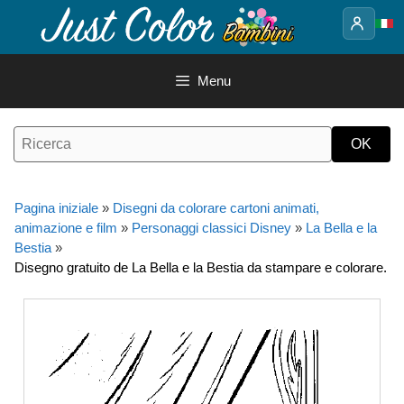
Vai
al
contenuto
Menu
Pagina iniziale
»
Disegni da colorare cartoni animati,
animazione e film
»
Personaggi classici Disney
»
La Bella e la
Bestia
»
Disegno gratuito de La Bella e la Bestia da stampare e colorare.