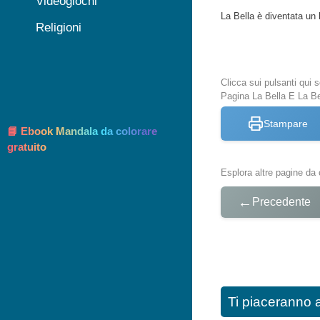
Videogiochi
La Bella è diventata un 
Religioni
Clicca sui pulsanti qui
Pagina La Bella E La Be
Stampare
📘 Ebook Mandala da colorare
gratuito
Esplora altre pagine da 
←
Precedente
Ti piaceranno 