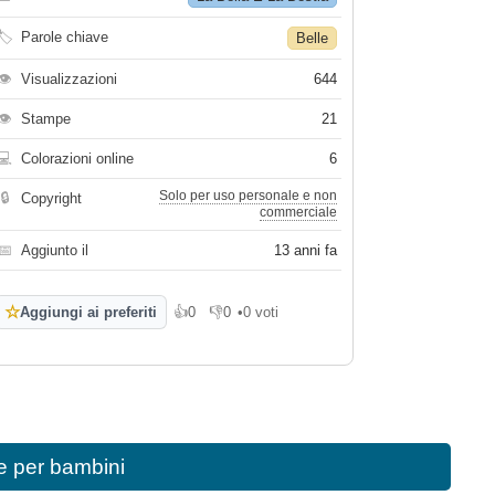
🏷
Parole chiave
Belle
👁
Visualizzazioni
644
👁
Stampe
21
💻
Colorazioni online
6
Solo per uso personale e non
🔒
Copyright
commerciale
📅
Aggiunto il
13 anni fa
☆
Aggiungi ai preferiti
👍
0
👎
0
•
0 voti
Mi piace
Non mi piace
e per bambini