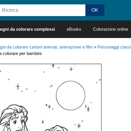
egni da colorare complessi
eBooks
Colorazione online
gni da colorare cartoni animati, animazione e film
»
Personaggi class
da colorare per bambini