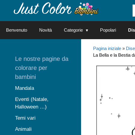
Vai
al
contenuto
Benvenuto
Novità
Categorie
Popolari
Dis
Pagina iniziale
»
Dise
La Bella e la Bestia 
Le nostre pagine da
colorare per
bambini
Mandala
Eventi (Natale,
Halloween …)
Temi vari
Animali