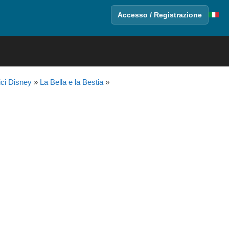
Accesso / Registrazione
ici Disney
»
La Bella e la Bestia
»