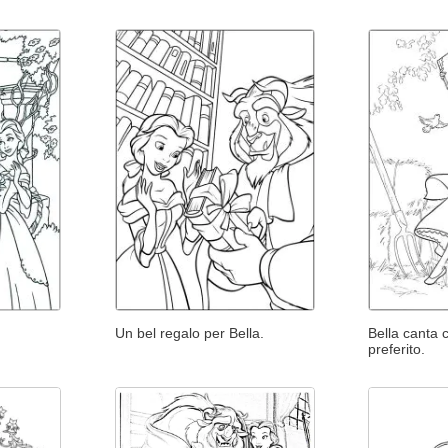
Un bel regalo per Bella.
Bella canta c
preferito.