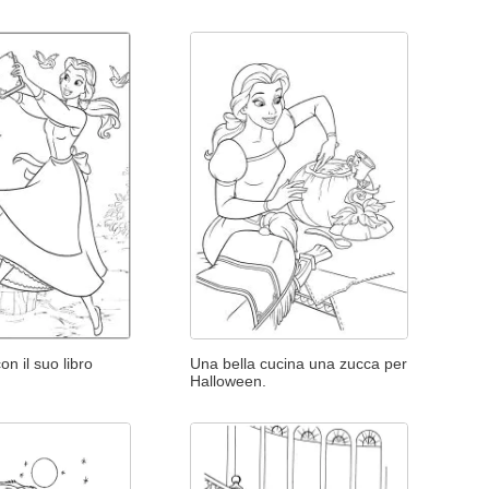
on il suo libro
Una bella cucina una zucca per
Halloween.