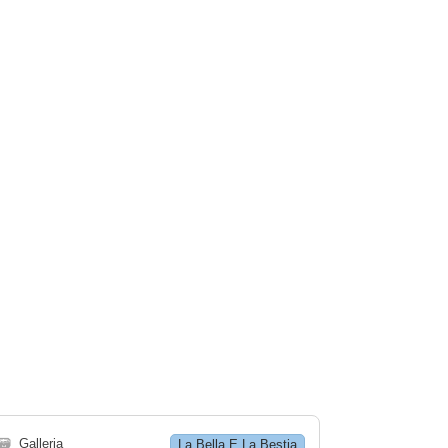
🗃
Galleria
La Bella E La Bestia