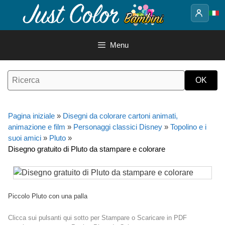
Vai
al
contenuto
Menu
Pagina iniziale
»
Disegni da colorare cartoni animati,
animazione e film
»
Personaggi classici Disney
»
Topolino e i
suoi amici
»
Pluto
»
Disegno gratuito di Pluto da stampare e colorare
Piccolo Pluto con una palla
Clicca sui pulsanti qui sotto per Stampare o Scaricare in PDF