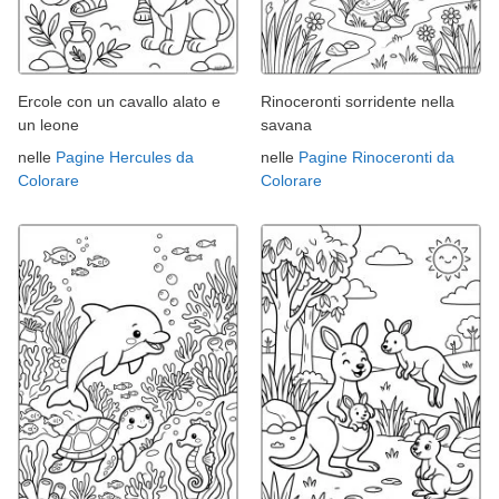
Ercole con un cavallo alato e
Rinoceronti sorridente nella
un leone
savana
nelle
Pagine Hercules da
nelle
Pagine Rinoceronti da
Colorare
Colorare