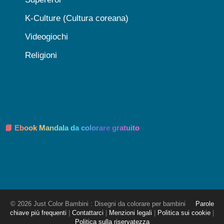
K-Culture (Cultura coreana)
Videogiochi
Religioni
📘 Ebook Mandala da colorare gratuito
© 2026 Just Color Bambini : Disegni da colorare per bambini
Parole
chiave più frequenti
|
Contattarci
|
Menzioni legali
|
Politica sui cookie
|
Politica sulla riservatezza