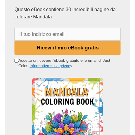
Questo eBook contiene 30 incredibili pagine da
colorare Mandala
I
l
t
Ricevi il mio eBook gratis
u
o
Accetto di ricevere l'eBook gratuito e le email di Just
Color.
Informativa sulla privacy
i
n
d
i
r
i
z
z
o
e