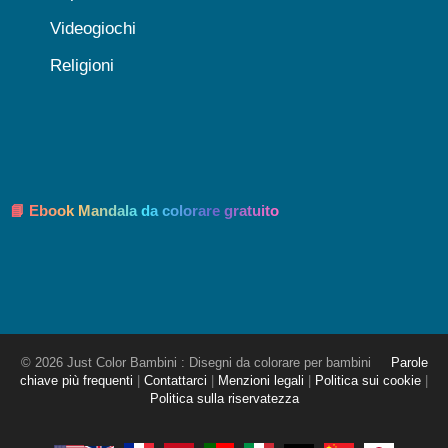
Videogiochi
Religioni
📘 Ebook Mandala da colorare gratuito
© 2026 Just Color Bambini : Disegni da colorare per bambini
Parole
chiave più frequenti
|
Contattarci
|
Menzioni legali
|
Politica sui cookie
|
Politica sulla riservatezza