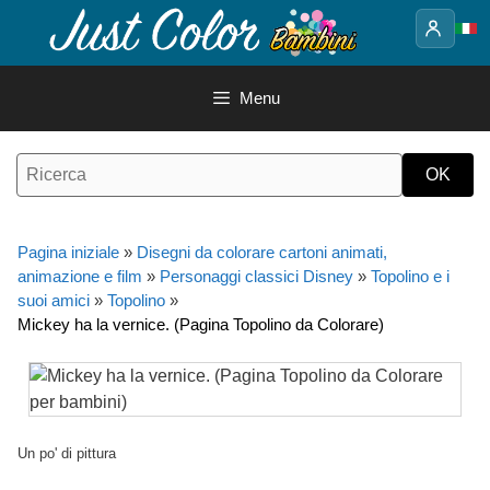
Vai
al
contenuto
Menu
Pagina iniziale
»
Disegni da colorare cartoni animati,
animazione e film
»
Personaggi classici Disney
»
Topolino e i
suoi amici
»
Topolino
»
Mickey ha la vernice. (Pagina Topolino da Colorare)
Un po' di pittura