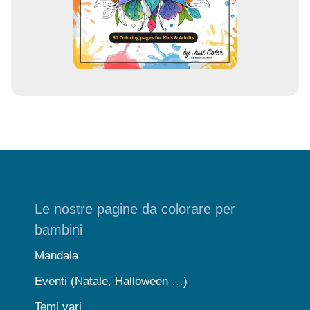
i
l
Le nostre pagine da colorare per
bambini
Mandala
Eventi (Natale, Halloween …)
Temi vari