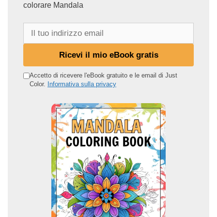
colorare Mandala
I
l
t
Ricevi il mio eBook gratis
u
o
Accetto di ricevere l'eBook gratuito e le email di Just
Color.
Informativa sulla privacy
i
n
d
i
r
i
z
z
o
e
m
a