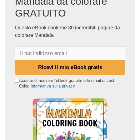
Mandala da colorare
GRATUITO
Questo eBook contiene 30 incredibili pagine da
colorare Mandala
I
l
t
Ricevi il mio eBook gratis
u
o
Accetto di ricevere l'eBook gratuito e le email di Just
Color.
Informativa sulla privacy
i
n
d
i
r
i
z
z