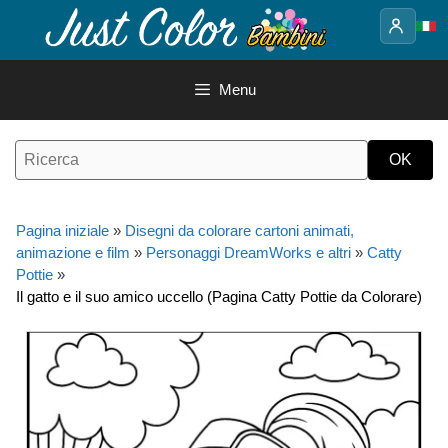
Vai
al
contenuto
Menu
Pagina iniziale
»
Disegni da colorare cartoni animati,
animazione e film
»
Personaggi DreamWorks e altri
»
Catty
Pottie
»
Il gatto e il suo amico uccello (Pagina Catty Pottie da Colorare)