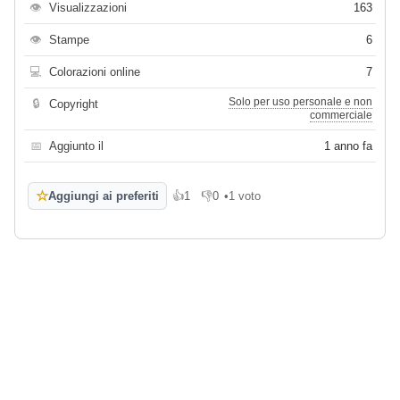
👁
Visualizzazioni
163
👁
Stampe
6
💻
Colorazioni online
7
Solo per uso personale e non
🔒
Copyright
commerciale
📅
Aggiunto il
1 anno fa
☆
Aggiungi ai preferiti
👍
1
👎
0
•
1 voto
Mi piace
Non mi piace