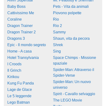
Alvin Superstar
Mr. Peabody e Sherman
Baby Boss
Pets - Vita da animali
Cattivissimo Me
Piovono polpette
Coraline
Rio
Dragon Trainer
Rio 2
Dragon Trainer 2
Sammy
Dragons 3
Shaun, vita da pecora
Epic - Il mondo segreto
Shrek
Home - A casa
Sing
Hotel Transylvania
Space Chimps - Missione
spaziale
I Croods
Spider-Man: Attraverso il
Il Grinch
Spider-Verse
Kirikou
Spider-Man: Un nuovo
Kung Fu Panda
universo
Lage de Glace
Spirit - Cavallo selvaggio
Le 5 leggende
The LEGO Movie
Lego Batman