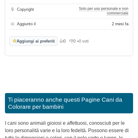
Solo per uso personale e non
🔒
Copyright
commerciale
📅
Aggiunto il
2 mesi fa
☆
Aggiungi ai preferiti
👍
0
👎
0
•
0 voti
Mi piace
Non mi piace
Ti piaceranno anche questi
Pagine Cani da
Colorare per bambini
I cani sono animali gioiosi e affettuosi, conosciuti per le
loro personalità varie e la loro fedeltà. Possono essere di
tutte le dimensioni e colori, con il pelo corto o lungo, le