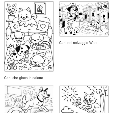
Cani nel selvaggio West
Cani che gioca in salotto