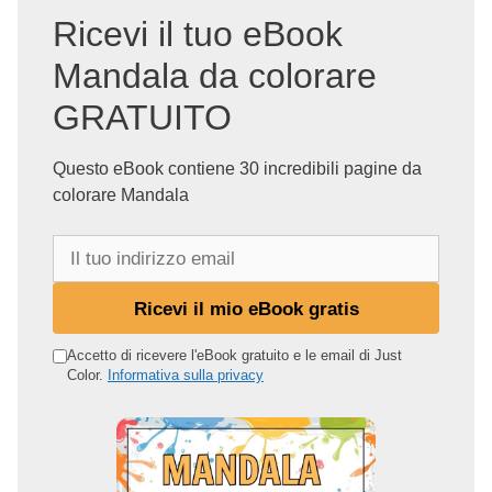
Ricevi il tuo eBook
Mandala da colorare
GRATUITO
Questo eBook contiene 30 incredibili pagine da
colorare Mandala
I
l
t
Ricevi il mio eBook gratis
u
o
Accetto di ricevere l'eBook gratuito e le email di Just
Color.
Informativa sulla privacy
i
n
d
i
r