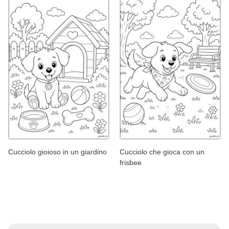
Cucciolo gioioso in un giardino
Cucciolo che gioca con un
frisbee