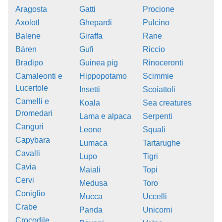
Aragosta
Gatti
Procione
Axolotl
Ghepardi
Pulcino
Balene
Giraffa
Rane
Bären
Gufi
Riccio
Bradipo
Guinea pig
Rinoceronti
Camaleonti e
Hippopotamo
Scimmie
Lucertole
Insetti
Scoiattoli
Camelli e
Koala
Sea creatures
Dromedari
Lama e alpaca
Serpenti
Canguri
Leone
Squali
Capybara
Lumaca
Tartarughe
Cavalli
Lupo
Tigri
Cavia
Maiali
Topi
Cervi
Medusa
Toro
Coniglio
Mucca
Uccelli
Crabe
Panda
Unicorni
Crocodile