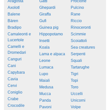
Aragosta
Gatti
Procione
Axolotl
Ghepardi
Pulcino
Balene
Giraffa
Rane
Bären
Gufi
Riccio
Bradipo
Guinea pig
Rinoceronti
Camaleonti e
Hippopotamo
Scimmie
Lucertole
Insetti
Scoiattoli
Camelli e
Koala
Sea creatures
Dromedari
Lama e alpaca
Serpenti
Canguri
Leone
Squali
Cani
Lumaca
Tartarughe
Capybara
Lupo
Tigri
Cavia
Maiali
Topi
Cervi
Medusa
Toro
Coniglio
Mucca
Uccelli
Crabe
Panda
Unicorni
Crocodile
Pavoni
Volpe