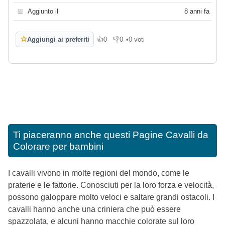
📅
Aggiunto il
8 anni fa
☆
Aggiungi ai preferiti
👍
0
👎
0
•
0 voti
Mi piace
Non mi piace
Ti piaceranno anche questi
Pagine Cavalli da
Colorare per bambini
I cavalli vivono in molte regioni del mondo, come le
praterie e le fattorie. Conosciuti per la loro forza e velocità,
possono galoppare molto veloci e saltare grandi ostacoli. I
cavalli hanno anche una criniera che può essere
spazzolata, e alcuni hanno macchie colorate sul loro