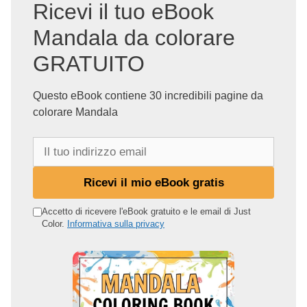
Ricevi il tuo eBook
Mandala da colorare
GRATUITO
Questo eBook contiene 30 incredibili pagine da
colorare Mandala
I
l
t
Ricevi il mio eBook gratis
u
o
Accetto di ricevere l'eBook gratuito e le email di Just
Color.
Informativa sulla privacy
i
n
d
i
r