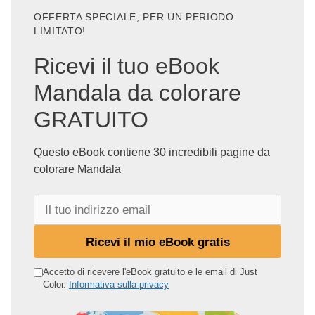
OFFERTA SPECIALE, PER UN PERIODO
LIMITATO!
Ricevi il tuo eBook
Mandala da colorare
GRATUITO
Questo eBook contiene 30 incredibili pagine da
colorare Mandala
I
l
t
Ricevi il mio eBook gratis
u
o
Accetto di ricevere l'eBook gratuito e le email di Just
Color.
Informativa sulla privacy
i
n