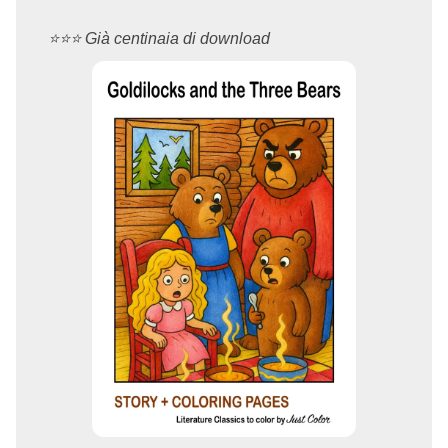
⭐️⭐️⭐️ Già centinaia di download