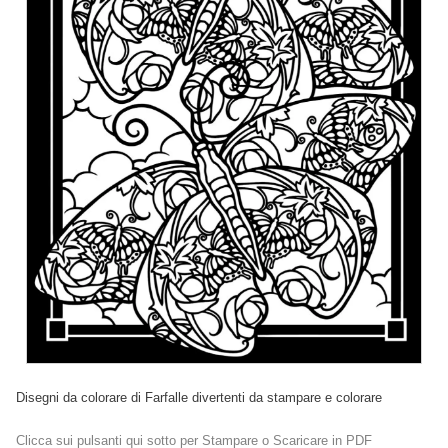
Disegni da colorare di Farfalle divertenti da stampare e colorare
Clicca sui pulsanti qui sotto per Stampare o Scaricare in PDF