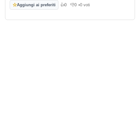
☆
Aggiungi ai preferiti
👍
0
👎
0
•
0 voti
Mi piace
Non mi piace