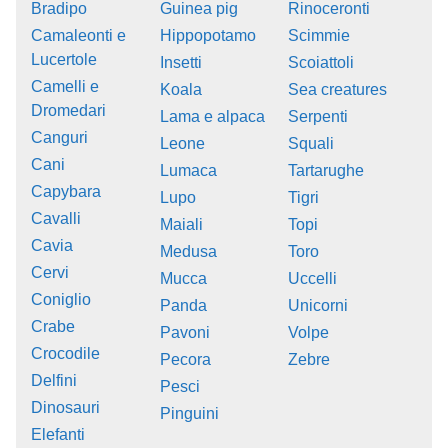
Bradipo
Guinea pig
Rinoceronti
Camaleonti e
Hippopotamo
Scimmie
Lucertole
Insetti
Scoiattoli
Camelli e
Koala
Sea creatures
Dromedari
Lama e alpaca
Serpenti
Canguri
Leone
Squali
Cani
Lumaca
Tartarughe
Capybara
Lupo
Tigri
Cavalli
Maiali
Topi
Cavia
Medusa
Toro
Cervi
Mucca
Uccelli
Coniglio
Panda
Unicorni
Crabe
Pavoni
Volpe
Crocodile
Pecora
Zebre
Delfini
Pesci
Dinosauri
Pinguini
Elefanti