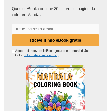
Questo eBook contiene 30 incredibili pagine da
colorare Mandala
I
l
t
Ricevi il mio eBook gratis
u
o
Accetto di ricevere l'eBook gratuito e le email di Just
Color.
Informativa sulla privacy
i
n
d
i
r
i
z
z
o
e