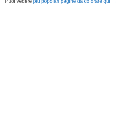
Puoi vedere
più popolari pagine da colorare qui →