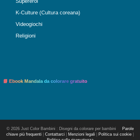
Supereroi
K-Culture (Cultura coreana)
Videogiochi
Religioni
📘 Ebook Mandala da colorare gratuito
© 2026 Just Color Bambini : Disegni da colorare per bambini
Parole
chiave più frequenti
|
Contattarci
|
Menzioni legali
|
Politica sui cookie
|