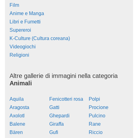
Film
Anime e Manga
Libri e Fumetti
Supereroi
K-Culture (Cultura coreana)
Videogiochi
Religioni
Altre gallerie di immagini nella categoria
Animali
Aquila
Fenicotteri rosa
Polpi
Aragosta
Gatti
Procione
Axolotl
Ghepardi
Pulcino
Balene
Giraffa
Rane
Bären
Gufi
Riccio