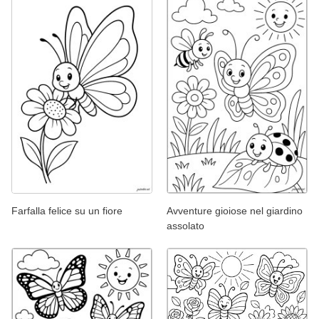
Farfalla felice su un fiore
Avventure gioiose nel giardino
assolato