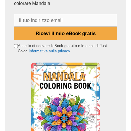
colorare Mandala
I
l
t
Ricevi il mio eBook gratis
u
o
Accetto di ricevere l'eBook gratuito e le email di Just
Color.
Informativa sulla privacy
i
n
d
i
r
i
z
z
o
e
m
a