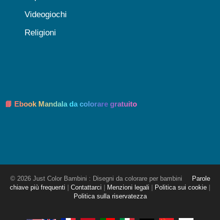
Videogiochi
Religioni
📘 Ebook Mandala da colorare gratuito
© 2026 Just Color Bambini : Disegni da colorare per bambini
Parole
chiave più frequenti
|
Contattarci
|
Menzioni legali
|
Politica sui cookie
|
Politica sulla riservatezza