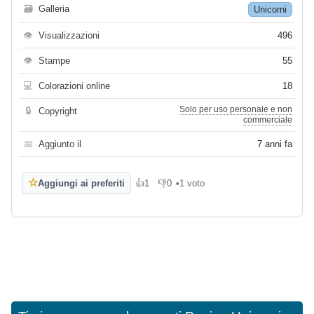
🗃
Galleria
Unicorni
👁
Visualizzazioni
496
👁
Stampe
55
💻
Colorazioni online
18
Solo per uso personale e non
🔒
Copyright
commerciale
📅
Aggiunto il
7 anni fa
☆
Aggiungi ai preferiti
👍
1
👎
0
•
1 voto
Mi piace
Non mi piace