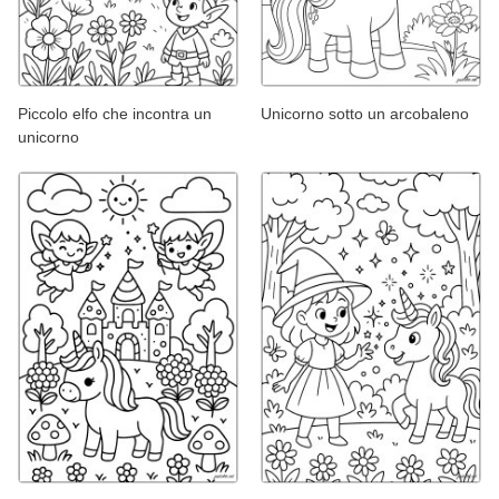
Piccolo elfo che incontra un
Unicorno sotto un arcobaleno
unicorno