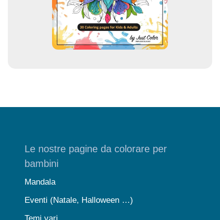
i
l
Le nostre pagine da colorare per
bambini
Mandala
Eventi (Natale, Halloween …)
Temi vari