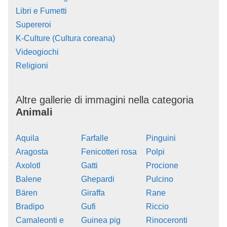
Libri e Fumetti
Supereroi
K-Culture (Cultura coreana)
Videogiochi
Religioni
Altre gallerie di immagini nella categoria
Animali
Aquila
Farfalle
Pinguini
Aragosta
Fenicotteri rosa
Polpi
Axolotl
Gatti
Procione
Balene
Ghepardi
Pulcino
Bären
Giraffa
Rane
Bradipo
Gufi
Riccio
Camaleonti e
Guinea pig
Rinoceronti