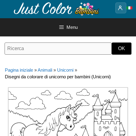
Vai
al
contenuto
Menu
Pagina iniziale
»
Animali
»
Unicorni
»
Disegni da colorare di unicorno per bambini (Unicorni)