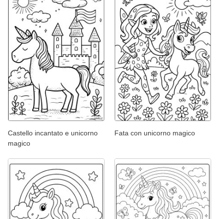
Castello incantato e unicorno
Fata con unicorno magico
magico