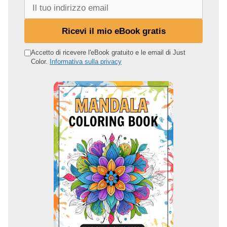
I
l
t
Ricevi il mio eBook gratis
u
o
Accetto di ricevere l'eBook gratuito e le email di Just
Color.
Informativa sulla privacy
i
n
d
i
r
i
z
z
o
e
m
a
i
l