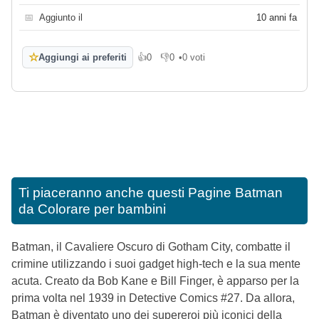
📅
Aggiunto il
10 anni fa
☆
Aggiungi ai preferiti
👍
0
👎
0
•
0 voti
Mi piace
Non mi piace
Ti piaceranno anche questi
Pagine Batman
da Colorare per bambini
Batman, il Cavaliere Oscuro di Gotham City, combatte il
crimine utilizzando i suoi gadget high-tech e la sua mente
acuta. Creato da Bob Kane e Bill Finger, è apparso per la
prima volta nel 1939 in Detective Comics #27. Da allora,
Batman è diventato uno dei supereroi più iconici della