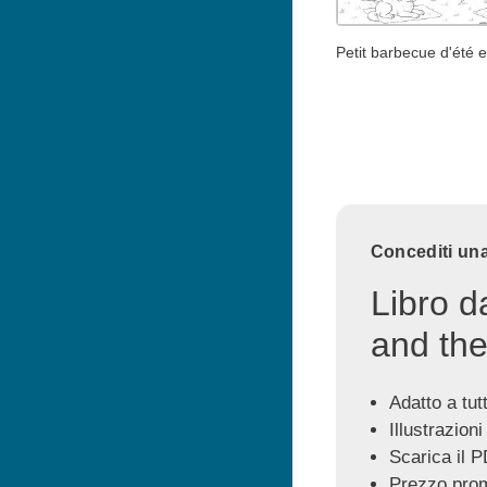
Petit barbecue d'été 
Concediti una
Libro d
and the
Adatto a tutti
Illustrazioni
Scarica il P
Prezzo prom