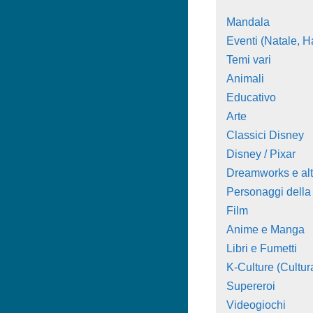
Mandala
Eventi (Natale, Ha
Temi vari
Animali
Educativo
Arte
Classici Disney
Disney / Pixar
Dreamworks e alt
Personaggi della
Film
Anime e Manga
Libri e Fumetti
K-Culture (Cultur
Supereroi
Videogiochi