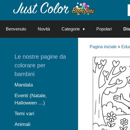
Vai
al
contenuto
Benvenuto
Novità
Categorie
Popolari
Dis
Pagina iniziale
»
Educ
Le nostre pagine da
colorare per
bambini
Mandala
Eventi (Natale,
Halloween …)
Temi vari
Animali