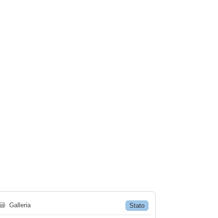
🗃
Galleria
Stato