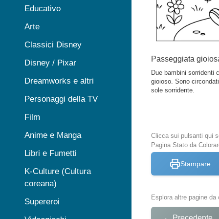
Educativo
Arte
Classici Disney
Passeggiata gioios
Disney / Pixar
Due bambini sorridenti
Dreamworks e altri
gioioso. Sono circondati
sole sorridente.
Personaggi della TV
Film
Anime e Manga
Clicca sui pulsanti qui
Pagina Stato da Colorar
Libri e Fumetti
Stampare
K-Culture (Cultura
coreana)
Esplora altre pagine da 
Supereroi
←
Precedente