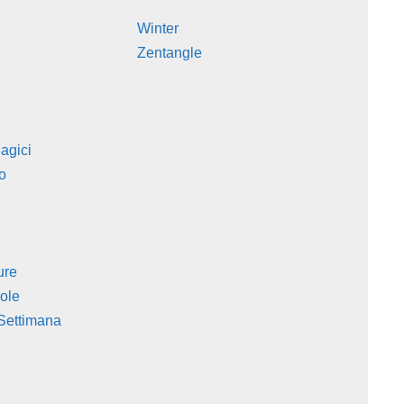
Winter
Zentangle
agici
o
ure
role
 Settimana