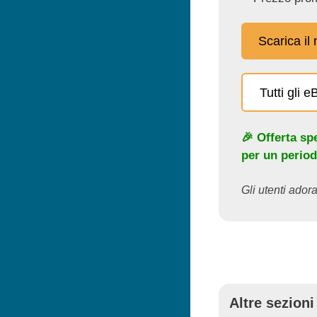
Scarica il
Tutti gli 
🎉 Offerta sp
per un period
Gli utenti adora
Altre sezioni