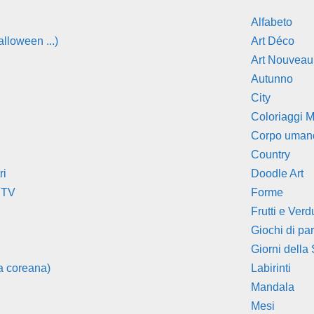
Alfabeto
lloween ...)
Art Déco
Art Nouveau
Autunno
City
Coloriaggi M
Corpo uman
Country
ri
Doodle Art
 TV
Forme
Frutti e Verd
Giochi di pa
Giorni della
a coreana)
Labirinti
Mandala
Mesi