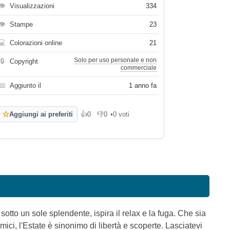
👁
Visualizzazioni
334
👁
Stampe
23
💻
Colorazioni online
21
Solo per uso personale e non
🔒
Copyright
commerciale
📅
Aggiunto il
1 anno fa
☆
Aggiungi ai preferiti
👍
0
👎
0
•
0 voti
Mi piace
Non mi piace
otto un sole splendente, ispira il relax e la fuga. Che sia
ici, l'Estate è sinonimo di libertà e scoperte. Lasciatevi