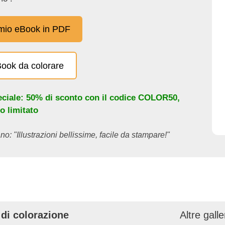
 mio eBook in PDF
eBook da colorare
eciale: 50% di sconto con il codice
COLOR50
,
o limitato
no: "Illustrazioni bellissime, facile da stampare!"
 di colorazione
Altre gall