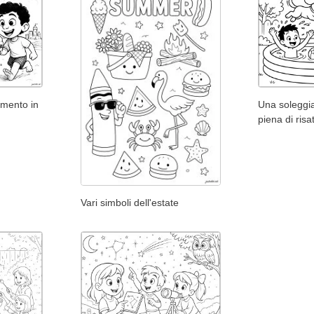
imento in
Una soleggia
piena di risa
Vari simboli dell'estate