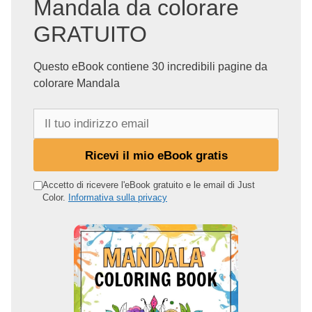
Mandala da colorare
GRATUITO
Questo eBook contiene 30 incredibili pagine da
colorare Mandala
I
l
t
Ricevi il mio eBook gratis
u
o
Accetto di ricevere l'eBook gratuito e le email di Just
Color.
Informativa sulla privacy
i
n
d
i
r
i
z