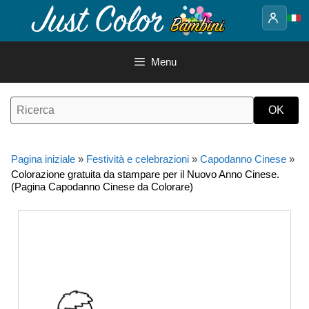
Vai
al
contenuto
Menu
Pagina iniziale
»
Festività e celebrazioni
»
Capodanno Cinese
»
Colorazione gratuita da stampare per il Nuovo Anno Cinese.
(Pagina Capodanno Cinese da Colorare)