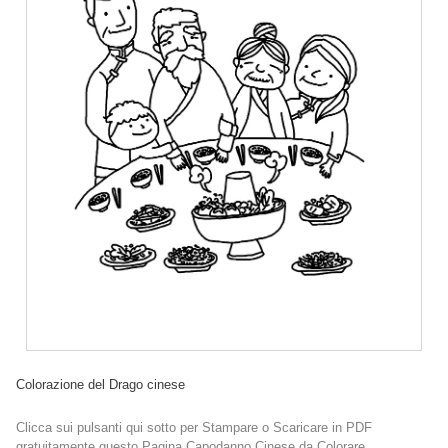
Colorazione del Drago cinese
Clicca sui pulsanti qui sotto per Stampare o Scaricare in PDF
gratuitamente questo Pagina Capodanno Cinese da Colorare