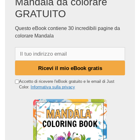
Mandala da colorare
GRATUITO
Questo eBook contiene 30 incredibili pagine da
colorare Mandala
I
l
t
Ricevi il mio eBook gratis
u
o
Accetto di ricevere l'eBook gratuito e le email di Just
Color.
Informativa sulla privacy
i
n
d
i
r
i
z