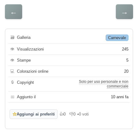
←
→
🗃
Galleria
Carnevale
👁
Visualizzazioni
245
👁
Stampe
5
💻
Colorazioni online
20
Solo per uso personale e non
🔒
Copyright
commerciale
📅
Aggiunto il
10 anni fa
☆
Aggiungi ai preferiti
👍
0
👎
0
•
0 voti
Mi piace
Non mi piace