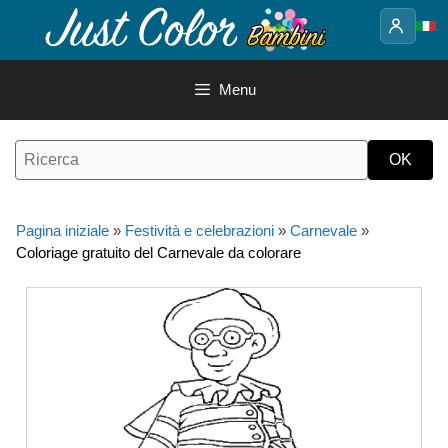
Vai
al
contenuto
Menu
Pagina iniziale
»
Festività e celebrazioni
»
Carnevale
»
Coloriage gratuito del Carnevale da colorare