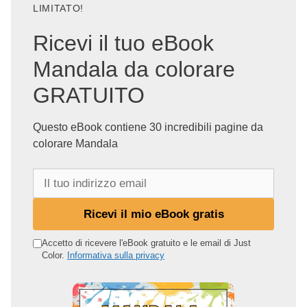
LIMITATO!
Ricevi il tuo eBook
Mandala da colorare
GRATUITO
Questo eBook contiene 30 incredibili pagine da
colorare Mandala
I
l
t
Ricevi il mio eBook gratis
u
o
Accetto di ricevere l'eBook gratuito e le email di Just
Color.
Informativa sulla privacy
i
n
d