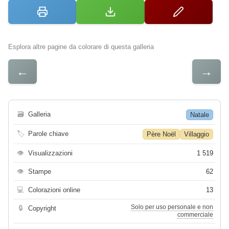
Esplora altre pagine da colorare di questa galleria
←
→
🗃
Galleria
Natale
🏷
Parole chiave
Père Noël
Villaggio
👁
Visualizzazioni
1 519
👁
Stampe
62
💻
Colorazioni online
13
Solo per uso personale e non
🔒
Copyright
commerciale