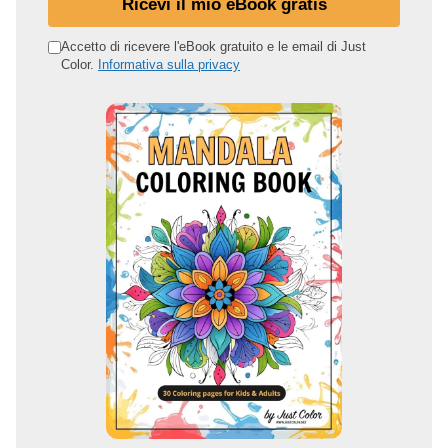
Ricevi il mio eBook gratis
u
o
Accetto di ricevere l'eBook gratuito e le email di Just
Color.
Informativa sulla privacy
i
n
d
i
r
i
z
z
o
e
m
a
i
l