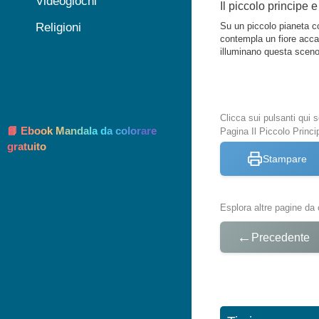
Videogiochi
Il piccolo principe e
Religioni
Su un piccolo pianeta cos
contempla un fiore accan
illuminano questa scenog
Clicca sui pulsanti qui
📘 Ebook Mandala da colorare
Pagina Il Piccolo Princi
gratuito
Stampare
Esplora altre pagine da 
←
Precedente