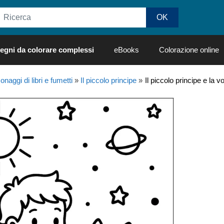
egni da colorare complessi
eBooks
Colorazione online
naggi di libri e fumetti
»
Il piccolo principe
»
Il piccolo principe e la 