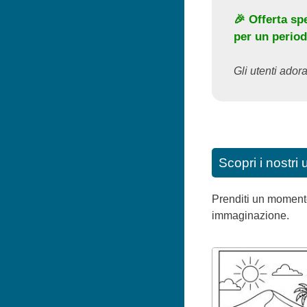
🎉 Offerta sp
per un period
Gli utenti adora
Scopri i nostri 
Prenditi un momento 
immaginazione.