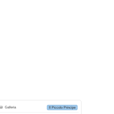
🗃
Galleria
Il Piccolo Principe