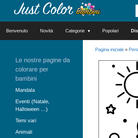
Vai
al
contenuto
Benvenuto
Novità
Categorie
Popolari
Dis
Pagina iniziale
»
Perso
Le nostre pagine da
colorare per
bambini
Mandala
Eventi (Natale,
Halloween …)
Temi vari
Animali