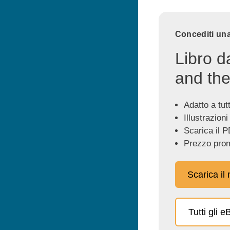
Concediti una
Libro d
and the
Adatto a tutti
Illustrazioni
Scarica il P
Prezzo prom
Scarica il
Tutti gli 