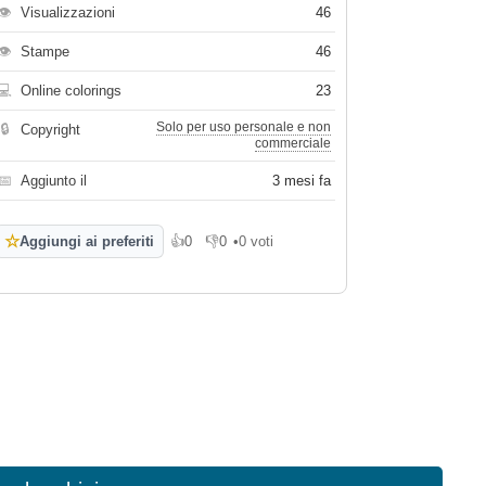
👁
Visualizzazioni
46
👁
Stampe
46
💻
Online colorings
23
Solo per uso personale e non
🔒
Copyright
commerciale
📅
Aggiunto il
3 mesi fa
☆
Aggiungi ai preferiti
👍
0
👎
0
•
0 voti
Mi piace
Non mi piace