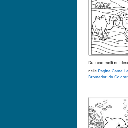
Due cammelli nel des
nelle
Pagine Camelli 
Dromedari da Colorar