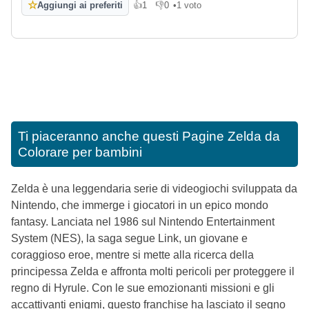
☆
Aggiungi ai preferiti
👍
1
👎
0
•
1 voto
Mi piace
Non mi piace
Ti piaceranno anche questi
Pagine Zelda da
Colorare per bambini
Zelda è una leggendaria serie di videogiochi sviluppata da
Nintendo, che immerge i giocatori in un epico mondo
fantasy. Lanciata nel 1986 sul Nintendo Entertainment
System (NES), la saga segue Link, un giovane e
coraggioso eroe, mentre si mette alla ricerca della
principessa Zelda e affronta molti pericoli per proteggere il
regno di Hyrule. Con le sue emozionanti missioni e gli
accattivanti enigmi, questo franchise ha lasciato il segno