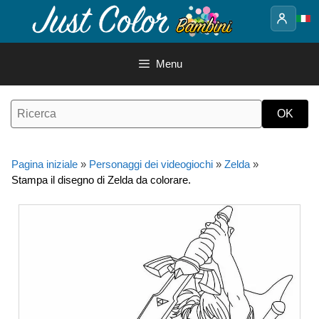
Vai
al
contenuto
Menu
Pagina iniziale
»
Personaggi dei videogiochi
»
Zelda
»
Stampa il disegno di Zelda da colorare.