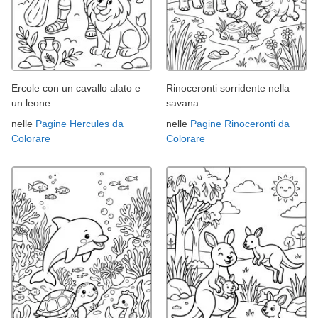
Ercole con un cavallo alato e
Rinoceronti sorridente nella
un leone
savana
nelle
Pagine Hercules da
nelle
Pagine Rinoceronti da
Colorare
Colorare