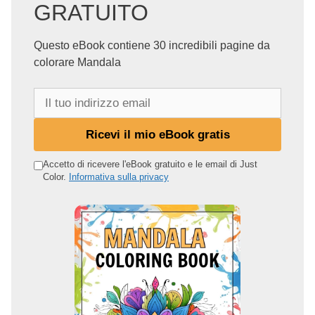
GRATUITO
Questo eBook contiene 30 incredibili pagine da
colorare Mandala
I
l
t
Ricevi il mio eBook gratis
u
o
Accetto di ricevere l'eBook gratuito e le email di Just
Color.
Informativa sulla privacy
i
n
d
i
r
i
z
z
o