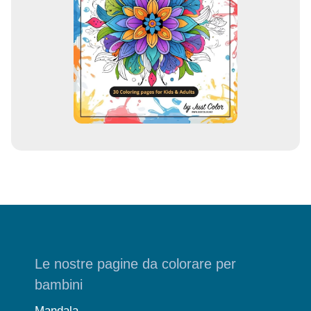
e
m
a
i
l
Le nostre pagine da colorare per
bambini
Mandala