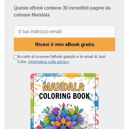
Questo eBook contiene 30 incredibili pagine da
colorare Mandala
I
l
t
Ricevi il mio eBook gratis
u
o
Accetto di ricevere l'eBook gratuito e le email di Just
Color.
Informativa sulla privacy
i
n
d
i
r
i
z
z
o
e