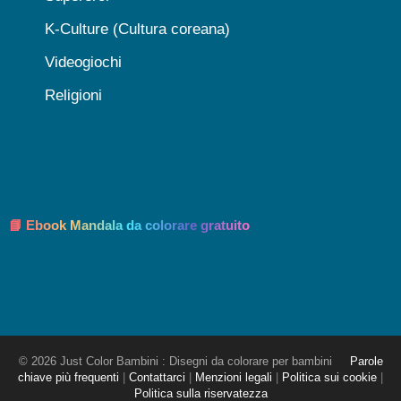
K-Culture (Cultura coreana)
Videogiochi
Religioni
📘 Ebook Mandala da colorare gratuito
© 2026 Just Color Bambini : Disegni da colorare per bambini
Parole
chiave più frequenti
|
Contattarci
|
Menzioni legali
|
Politica sui cookie
|
Politica sulla riservatezza