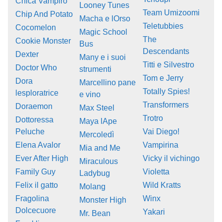
Chica Vampiro
Looney Tunes
Team Umizoomi
Chip And Potato
Macha e lOrso
Teletubbies
Cocomelon
Magic School
The
Cookie Monster
Bus
Descendants
Dexter
Many e i suoi
Titti e Silvestro
Doctor Who
strumenti
Tom e Jerry
Dora
Marcellino pane
Totally Spies!
lesploratrice
e vino
Transformers
Doraemon
Max Steel
Trotro
Dottoressa
Maya lApe
Peluche
Vai Diego!
Mercoledì
Elena Avalor
Vampirina
Mia and Me
Ever After High
Vicky il vichingo
Miraculous
Family Guy
Violetta
Ladybug
Felix il gatto
Wild Kratts
Molang
Fragolina
Winx
Monster High
Dolcecuore
Yakari
Mr. Bean