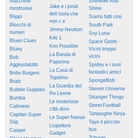
macchine
Shimmer And
Jake e i pirati
mostruose
Shine
dell Isola che
Blippi
Siamo fatti così
non c e
Blocchi di
South Park
Jimmy Neutron
numeri
Soy Luna
Kiki 1
Blues Clues
Space Goofs -
Kim Possible
Bluey
Vicini troppo
La Banda di
vicini
Bob
Paperino
Aggiustatutto
Spidey e i suoi
La Casa di
fantastici amici
Bobs Burgers
Topolino
SpongeBob
Bratz
La Guardia del
Steven Universe
Bubble Guppies
Re Leone
Stranger Things
Bumba
Le misteriose
Street Football
Calimero
città doro
Tartarughe Ninja
Capitan Super
Le Super Nanas
Slip
Tayo il piccolo
Lispettore
bus
Casper
Gadget
Tchoupi