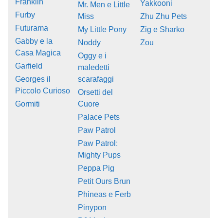
Franklin
Yakkooni
Mr. Men e Little
Furby
Miss
Zhu Zhu Pets
Futurama
My Little Pony
Zig e Sharko
Gabby e la
Noddy
Zou
Casa Magica
Oggy e i
Garfield
maledetti
Georges il
scarafaggi
Piccolo Curioso
Orsetti del
Gormiti
Cuore
Palace Pets
Paw Patrol
Paw Patrol:
Mighty Pups
Peppa Pig
Petit Ours Brun
Phineas e Ferb
Pinypon