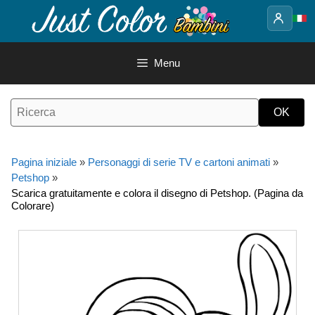
Vai
al
contenuto
Menu
Pagina iniziale
»
Personaggi di serie TV e cartoni animati
»
Petshop
»
Scarica gratuitamente e colora il disegno di Petshop. (Pagina da
Colorare)