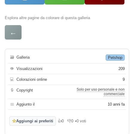
Esplora altre pagine da colorare di questa galleria
←
🗃
Galleria
Petshop
👁
Visualizzazioni
209
💻
Colorazioni online
9
Solo per uso personale e non
🔒
Copyright
commerciale
📅
Aggiunto il
10 anni fa
☆
Aggiungi ai preferiti
👍
0
👎
0
•
0 voti
Mi piace
Non mi piace