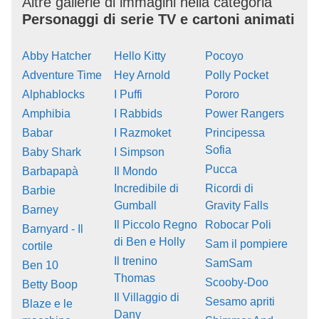
Altre gallerie di immagini nella categoria
Personaggi di serie TV e cartoni animati
Abby Hatcher
Hello Kitty
Pocoyo
Adventure Time
Hey Arnold
Polly Pocket
Alphablocks
I Puffi
Pororo
Amphibia
I Rabbids
Power Rangers
Babar
I Razmoket
Principessa
Sofia
Baby Shark
I Simpson
Pucca
Barbapapà
Il Mondo
Incredibile di
Ricordi di
Barbie
Gumball
Gravity Falls
Barney
Il Piccolo Regno
Robocar Poli
Barnyard - Il
di Ben e Holly
Sam il pompiere
cortile
Il trenino
SamSam
Ben 10
Thomas
Scooby-Doo
Betty Boop
Il Villaggio di
Sesamo apriti
Blaze e le
Dany