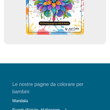
m
a
i
l
Le nostre pagine da colorare per
bambini
Mandala
Eventi (Natale, Halloween …)