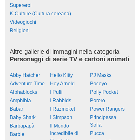
Supereroi
K-Culture (Cultura coreana)
Videogiochi
Religioni
Altre gallerie di immagini nella categoria
Personaggi di serie TV e cartoni animati
Abby Hatcher
Hello Kitty
PJ Masks
Adventure Time
Hey Arnold
Pocoyo
Alphablocks
I Puffi
Polly Pocket
Amphibia
I Rabbids
Pororo
Babar
I Razmoket
Power Rangers
Baby Shark
I Simpson
Principessa
Sofia
Barbapapà
Il Mondo
Incredibile di
Pucca
Barbie