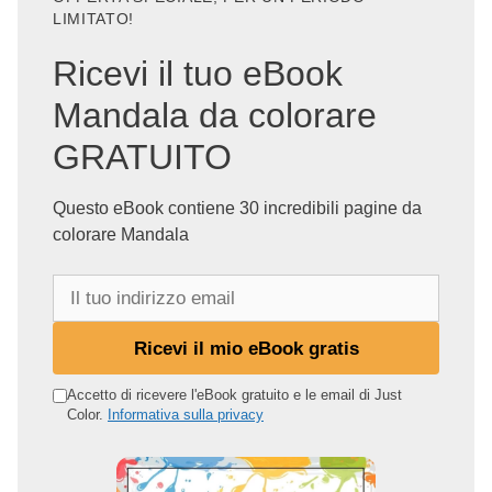
LIMITATO!
Ricevi il tuo eBook
Mandala da colorare
GRATUITO
Questo eBook contiene 30 incredibili pagine da
colorare Mandala
I
l
t
Ricevi il mio eBook gratis
u
o
Accetto di ricevere l'eBook gratuito e le email di Just
Color.
Informativa sulla privacy
i
n
d