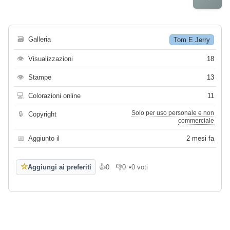
🗃
Galleria
Tom E Jerry
👁
Visualizzazioni
18
👁
Stampe
13
💻
Colorazioni online
11
Solo per uso personale e non
🔒
Copyright
commerciale
📅
Aggiunto il
2 mesi fa
☆
Aggiungi ai preferiti
👍
0
👎
0
•
0 voti
Mi piace
Non mi piace