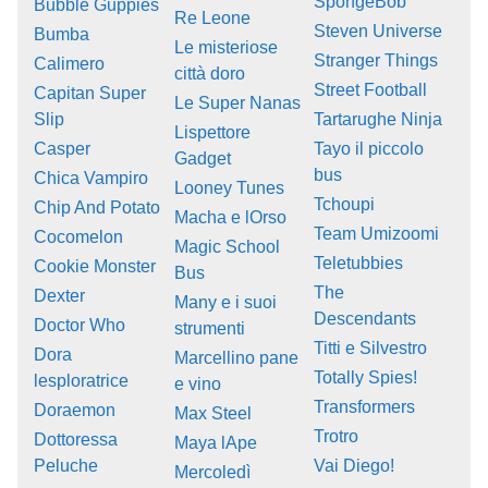
SpongeBob
Bubble Guppies
Re Leone
Steven Universe
Bumba
Le misteriose
Stranger Things
Calimero
città doro
Street Football
Capitan Super
Le Super Nanas
Slip
Tartarughe Ninja
Lispettore
Casper
Tayo il piccolo
Gadget
bus
Chica Vampiro
Looney Tunes
Tchoupi
Chip And Potato
Macha e lOrso
Team Umizoomi
Cocomelon
Magic School
Teletubbies
Cookie Monster
Bus
The
Dexter
Many e i suoi
Descendants
Doctor Who
strumenti
Titti e Silvestro
Dora
Marcellino pane
Totally Spies!
lesploratrice
e vino
Transformers
Doraemon
Max Steel
Trotro
Dottoressa
Maya lApe
Peluche
Vai Diego!
Mercoledì