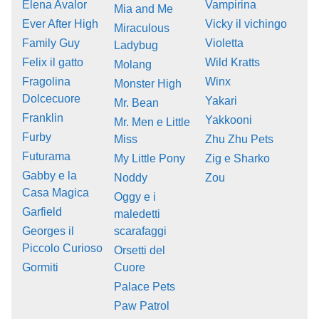
Elena Avalor
Vampirina
Mia and Me
Ever After High
Vicky il vichingo
Miraculous
Family Guy
Violetta
Ladybug
Felix il gatto
Wild Kratts
Molang
Fragolina
Winx
Monster High
Dolcecuore
Yakari
Mr. Bean
Franklin
Yakkooni
Mr. Men e Little
Furby
Miss
Zhu Zhu Pets
Futurama
My Little Pony
Zig e Sharko
Gabby e la
Noddy
Zou
Casa Magica
Oggy e i
Garfield
maledetti
Georges il
scarafaggi
Piccolo Curioso
Orsetti del
Gormiti
Cuore
Palace Pets
Paw Patrol