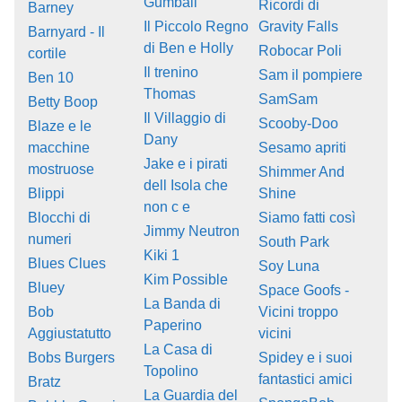
Gumball
Ricordi di
Barney
Il Piccolo Regno
Gravity Falls
Barnyard - Il
di Ben e Holly
Robocar Poli
cortile
Il trenino
Sam il pompiere
Ben 10
Thomas
SamSam
Betty Boop
Il Villaggio di
Scooby-Doo
Blaze e le
Dany
macchine
Sesamo apriti
Jake e i pirati
mostruose
Shimmer And
dell Isola che
Blippi
Shine
non c e
Blocchi di
Siamo fatti così
Jimmy Neutron
numeri
South Park
Kiki 1
Blues Clues
Soy Luna
Kim Possible
Bluey
Space Goofs -
La Banda di
Bob
Vicini troppo
Paperino
Aggiustatutto
vicini
La Casa di
Bobs Burgers
Spidey e i suoi
Topolino
fantastici amici
Bratz
La Guardia del