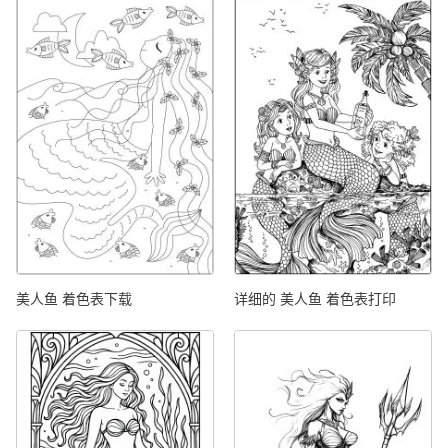
美人鱼 着色表下载
详细的 美人鱼 着色表打印