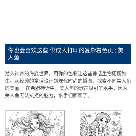
你也会喜欢这些
供成人打印的复杂着色页 : 美
人鱼
潜入神奇的海底世界，用你的色彩让这些神话生物栩栩如
生。从经典的童话设计到现代时尚的插图，探索不同美人鱼
的美丽。 在希腊神话中，美人鱼的歌声吸引了水手。因为
美人鱼无法抗拒的魅力，水手们都死了。