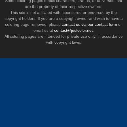
Some coloring pages depict characters, brands, or universes that
are the property of their respective owners.
This site is not affiliated with, sponsored or endorsed by the
copyright holders. If you are a copyright owner and wish to have a
coloring page removed, please
contact us via our contact form
or
email us at
contact@justcolor.net
.
All coloring pages are intended for private use only, in accordance
with copyright laws.