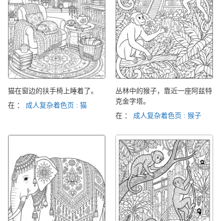
猫在窗边的扶手椅上睡着了。
丛林中的猴子，靠近一座阿兹特
克金字塔。
在 ：
成人复杂着色页 : 猫
在 ：
成人复杂着色页 : 猴子