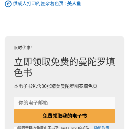
供成人打印的复杂着色页 :
美人鱼
限时优惠！
立即领取免费的曼陀罗填
色书
本电子书包含30张精美曼陀罗图案填色页
你
的
电
免费领取我的电子书
子
邮
我同意接收免费电子书及 Just Color 的邮件。
隐私政策