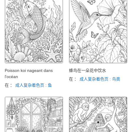
Poisson koi nageant dans
蜂鸟在一朵花中饮水
l'océan
在 ：
成人复杂着色页 : 鸟类
在 ：
成人复杂着色页 : 鱼