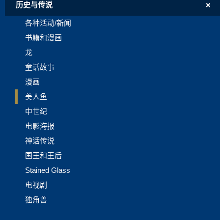
+
历史与传说
各种活动/新闻
书籍和漫画
龙
童话故事
漫画
美人鱼
中世纪
电影海报
神话传说
国王和王后
Stained Glass
电视剧
独角兽