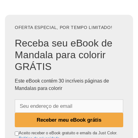
OFERTA ESPECIAL, POR TEMPO LIMITADO!
Receba seu eBook de
Mandala para colorir
GRÁTIS
Este eBook contém 30 incríveis páginas de
Mandalas para colorir
S
e
u
Receber meu eBook grátis
e
n
Aceito receber o eBook gratuito e emails da Just Color.