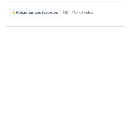
☆
Adicionar aos favoritos
👍
0
👎
0
•
0 votos
Gosto
Não gosto