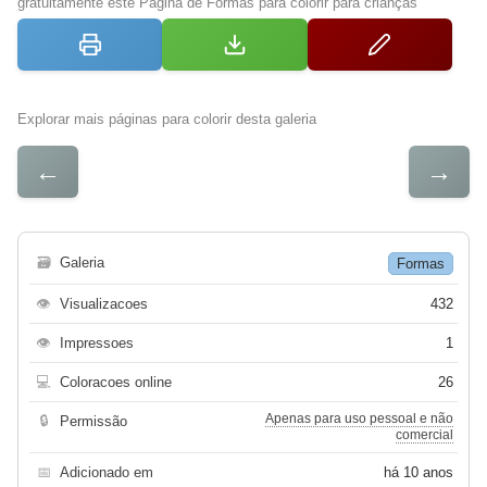
gratuitamente este Página de Formas para colorir para crianças
Explorar mais páginas para colorir desta galeria
←
→
🗃
Galeria
Formas
👁
Visualizacoes
432
👁
Impressoes
1
💻
Coloracoes online
26
Apenas para uso pessoal e não
🔒
Permissão
comercial
📅
Adicionado em
há 10 anos