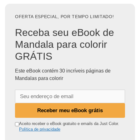
OFERTA ESPECIAL, POR TEMPO LIMITADO!
Receba seu eBook de
Mandala para colorir
GRÁTIS
Este eBook contém 30 incríveis páginas de
Mandalas para colorir
S
e
u
Receber meu eBook grátis
e
n
Aceito receber o eBook gratuito e emails da Just Color.
Política de privacidade
d
e