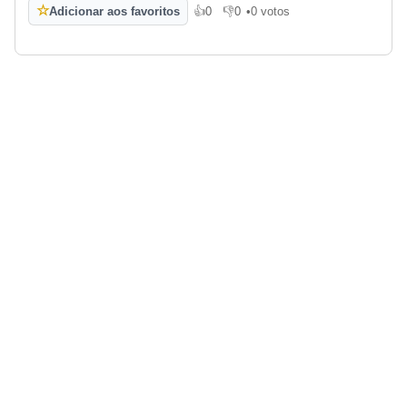
☆
Adicionar aos favoritos
👍
0
👎
0
•
0 votos
Gosto
Não gosto