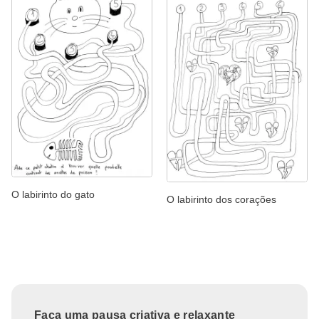
O labirinto do gato
O labirinto dos corações
Faça uma pausa criativa e relaxante