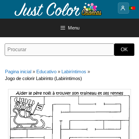
Saltar
para
o
conteúdo
Menu
Pagina inicial
»
Educativo
»
Labiríntimos
»
Jogo de colorir Labirinto (Labirintimos)