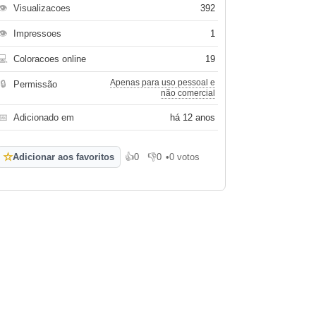
👁
Visualizacoes
392
👁
Impressoes
1
💻
Coloracoes online
19
Apenas para uso pessoal e
🔒
Permissão
não comercial
📅
Adicionado em
há 12 anos
☆
Adicionar aos favoritos
👍
0
👎
0
•
0 votos
Gosto
Não gosto