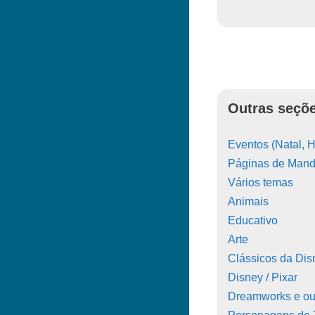
Outras seçõe
Eventos (Natal, H
Páginas de Manda
Vários temas
Animais
Educativo
Arte
Clássicos da Dis
Disney / Pixar
Dreamworks e ou