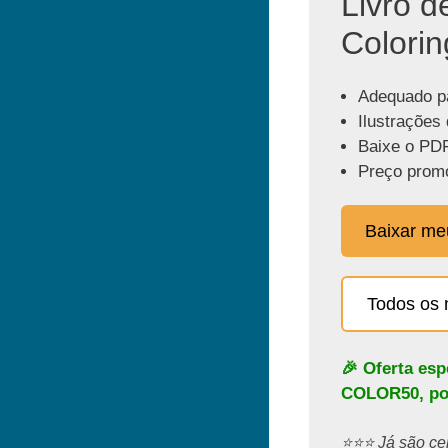
Livro d
Colorin
Adequado pa
Ilustrações 
Baixe o PDF
Preço promo
Baixar m
Todos os 
🎉 Oferta es
COLOR50
, p
⭐️⭐️⭐️ Já são 