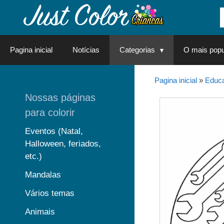
Saltar
para
o
conteúdo
Pagina inicial
Notícias
Categorias
O mais popu
Pagina inicial
»
Educa
Nossas páginas
para colorir
Eventos (Natal,
Halloween, feriados,
etc.)
Mandalas
Vários temas
Animais