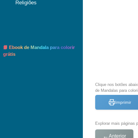
Religiões
📘 Ebook de Mandala para colorir
grátis
Clique nos botões abai
de Mandalas para colori
Imprimir
Explorar mais páginas pa
←
Anterior