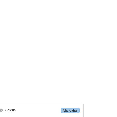
🗃
Galeria
Mandalas