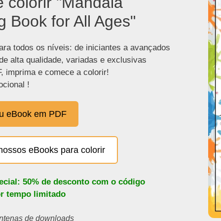
e colorir "Mandala
g Book for All Ages"
ra todos os níveis: de iniciantes a avançados
de alta qualidade, variadas e exclusivas
, imprima e comece a colorir!
cional !
eu eBook em PDF
nossos eBooks para colorir
pecial: 50% de desconto com o código
or tempo limitado
centenas de downloads