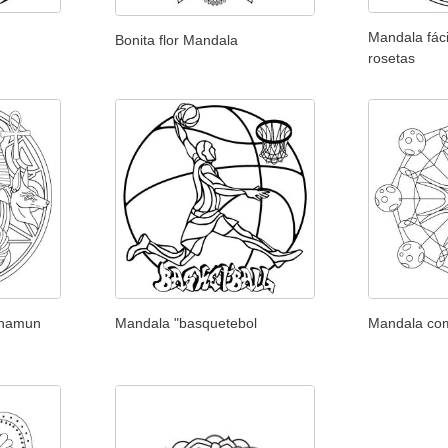
Mandala fáci
Bonita flor Mandala
rosetas
khamun
Mandala "basquetebol
Mandala com