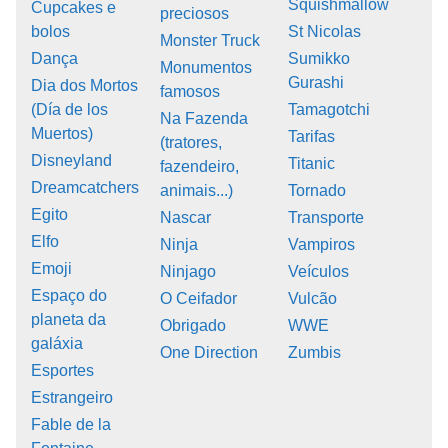
Squishmallow
Cupcakes e
preciosos
bolos
St Nicolas
Monster Truck
Dança
Sumikko
Monumentos
Gurashi
Dia dos Mortos
famosos
(Día de los
Tamagotchi
Na Fazenda
Muertos)
Tarifas
(tratores,
Disneyland
Titanic
fazendeiro,
Dreamcatchers
animais...)
Tornado
Egito
Nascar
Transporte
Elfo
Ninja
Vampiros
Emoji
Ninjago
Veículos
Espaço do
O Ceifador
Vulcão
planeta da
Obrigado
WWE
galáxia
One Direction
Zumbis
Esportes
Estrangeiro
Fable de la