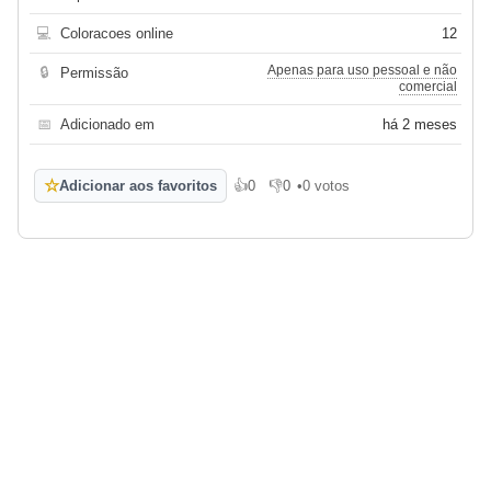
💻
Coloracoes online
12
Apenas para uso pessoal e não
🔒
Permissão
comercial
📅
Adicionado em
há 2 meses
☆
Adicionar aos favoritos
👍
0
👎
0
•
0 votos
Gosto
Não gosto