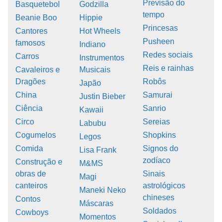
Previsão do
Basquetebol
Godzilla
tempo
Beanie Boo
Hippie
Princesas
Cantores
Hot Wheels
Pusheen
famosos
Indiano
Redes sociais
Carros
Instrumentos
Reis e rainhas
Cavaleiros e
Musicais
Dragões
Robôs
Japão
China
Samurai
Justin Bieber
Ciência
Sanrio
Kawaii
Circo
Sereias
Labubu
Cogumelos
Shopkins
Legos
Comida
Signos do
Lisa Frank
zodíaco
Construção e
M&MS
obras de
Sinais
Magi
canteiros
astrológicos
Maneki Neko
chineses
Contos
Máscaras
Soldados
Cowboys
Momentos