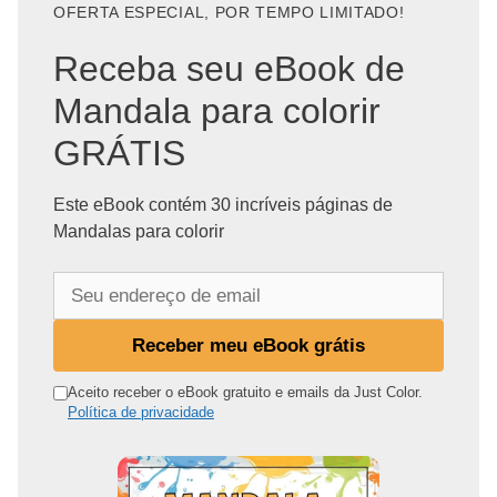
OFERTA ESPECIAL, POR TEMPO LIMITADO!
Receba seu eBook de
Mandala para colorir
GRÁTIS
Este eBook contém 30 incríveis páginas de
Mandalas para colorir
S
e
u
Receber meu eBook grátis
e
n
Aceito receber o eBook gratuito e emails da Just Color.
Política de privacidade
d
e
r
e