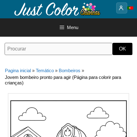
Saltar
para
o
conteúdo
Menu
Pagina inicial
»
Temático
»
Bombeiros
»
Jovem bombeiro pronto para agir (Página para colorir para
crianças)