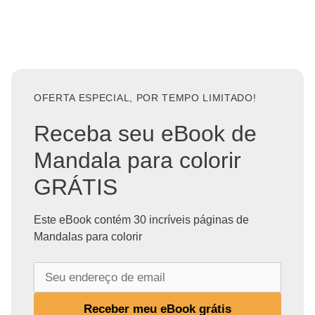
OFERTA ESPECIAL, POR TEMPO LIMITADO!
Receba seu eBook de
Mandala para colorir
GRÁTIS
Este eBook contém 30 incríveis páginas de
Mandalas para colorir
S
e
u
Receber meu eBook grátis