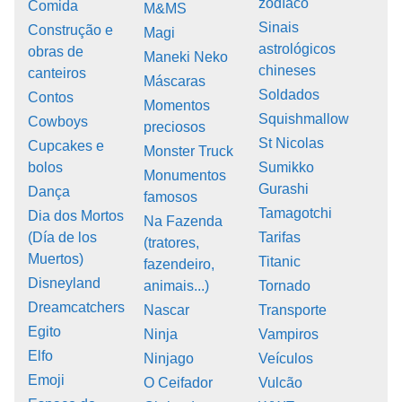
zodíaco
Comida
M&MS
Sinais
Construção e
Magi
astrológicos
obras de
Maneki Neko
chineses
canteiros
Máscaras
Soldados
Contos
Momentos
Squishmallow
Cowboys
preciosos
St Nicolas
Cupcakes e
Monster Truck
bolos
Sumikko
Monumentos
Gurashi
Dança
famosos
Tamagotchi
Dia dos Mortos
Na Fazenda
(Día de los
Tarifas
(tratores,
Muertos)
Titanic
fazendeiro,
Disneyland
animais...)
Tornado
Dreamcatchers
Nascar
Transporte
Egito
Ninja
Vampiros
Elfo
Ninjago
Veículos
Emoji
O Ceifador
Vulcão