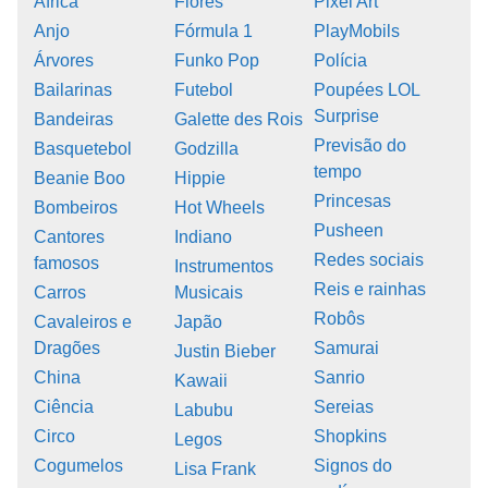
África
Flores
Pixel Art
Anjo
Fórmula 1
PlayMobils
Árvores
Funko Pop
Polícia
Bailarinas
Futebol
Poupées LOL
Surprise
Bandeiras
Galette des Rois
Previsão do
Basquetebol
Godzilla
tempo
Beanie Boo
Hippie
Princesas
Bombeiros
Hot Wheels
Pusheen
Cantores
Indiano
Redes sociais
famosos
Instrumentos
Reis e rainhas
Carros
Musicais
Robôs
Cavaleiros e
Japão
Dragões
Samurai
Justin Bieber
China
Sanrio
Kawaii
Ciência
Sereias
Labubu
Circo
Shopkins
Legos
Cogumelos
Signos do
Lisa Frank