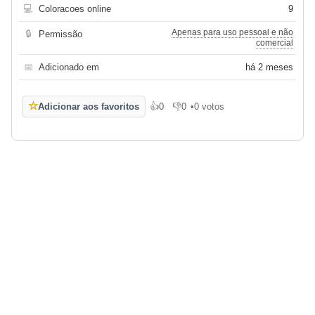
💻
Coloracoes online
9
Apenas para uso pessoal e não
🔒
Permissão
comercial
📅
Adicionado em
há 2 meses
☆
Adicionar aos favoritos
👍
0
👎
0
•
0 votos
Gosto
Não gosto