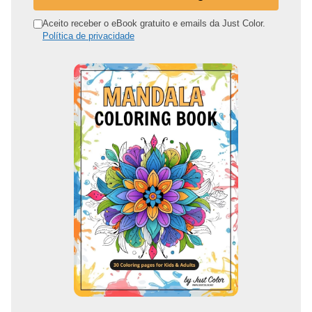
e
n
Aceito receber o eBook gratuito e emails da Just Color.
Política de privacidade
d
e
r
e
ç
o
d
e
e
m
a
i
l