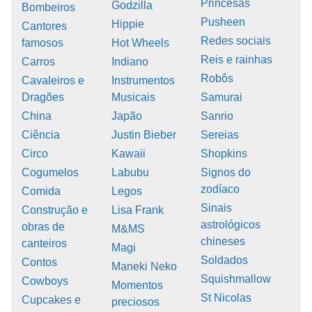
Princesas
Godzilla
Bombeiros
Pusheen
Hippie
Cantores
Redes sociais
famosos
Hot Wheels
Reis e rainhas
Carros
Indiano
Robôs
Cavaleiros e
Instrumentos
Dragões
Musicais
Samurai
China
Japão
Sanrio
Ciência
Justin Bieber
Sereias
Circo
Kawaii
Shopkins
Cogumelos
Labubu
Signos do
zodíaco
Comida
Legos
Sinais
Construção e
Lisa Frank
astrológicos
obras de
M&MS
chineses
canteiros
Magi
Soldados
Contos
Maneki Neko
Squishmallow
Cowboys
Momentos
St Nicolas
Cupcakes e
preciosos