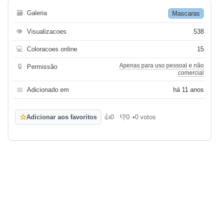
🗃
Galeria
Mascaras
👁
Visualizacoes
538
💻
Coloracoes online
15
Apenas para uso pessoal e não
🔒
Permissão
comercial
📅
Adicionado em
há 11 anos
☆
Adicionar aos favoritos
👍
0
👎
0
•
0 votos
Gosto
Não gosto