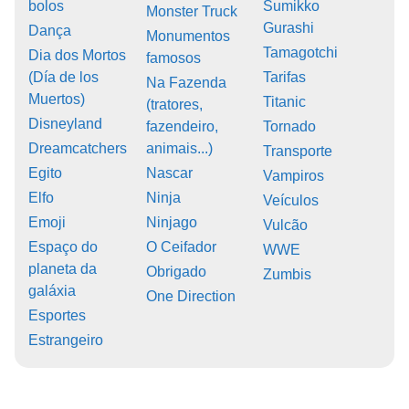
bolos
Sumikko
Monster Truck
Gurashi
Dança
Monumentos
Tamagotchi
Dia dos Mortos
famosos
(Día de los
Tarifas
Na Fazenda
Muertos)
Titanic
(tratores,
Disneyland
fazendeiro,
Tornado
Dreamcatchers
animais...)
Transporte
Egito
Nascar
Vampiros
Elfo
Ninja
Veículos
Emoji
Ninjago
Vulcão
Espaço do
O Ceifador
WWE
planeta da
Obrigado
Zumbis
galáxia
One Direction
Esportes
Estrangeiro