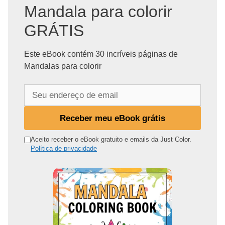
Mandala para colorir
GRÁTIS
Este eBook contém 30 incríveis páginas de
Mandalas para colorir
S
e
u
Receber meu eBook grátis
e
n
Aceito receber o eBook gratuito e emails da Just Color.
Política de privacidade
d
e
r
e
ç
o
d