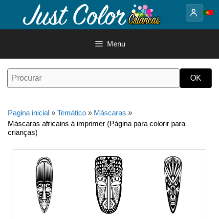
Saltar
para
o
conteúdo
Menu
Pagina inicial
»
Temático
»
Máscaras
»
Máscaras africains à imprimer (Página para colorir para
crianças)