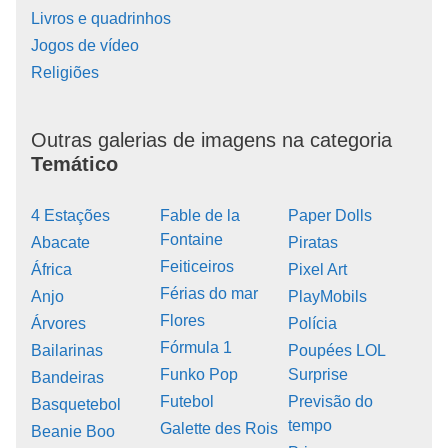
Livros e quadrinhos
Jogos de vídeo
Religiões
Outras galerias de imagens na categoria
Temático
4 Estações
Fable de la
Paper Dolls
Fontaine
Abacate
Piratas
Feiticeiros
África
Pixel Art
Férias do mar
Anjo
PlayMobils
Flores
Árvores
Polícia
Fórmula 1
Bailarinas
Poupées LOL
Funko Pop
Surprise
Bandeiras
Futebol
Previsão do
Basquetebol
tempo
Galette des Rois
Beanie Boo