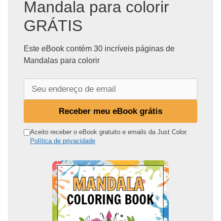
Mandala para colorir
GRÁTIS
Este eBook contém 30 incríveis páginas de
Mandalas para colorir
S
e
u
Receber meu eBook grátis
e
n
Aceito receber o eBook gratuito e emails da Just Color.
Política de privacidade
d
e
r
e
ç
o
d