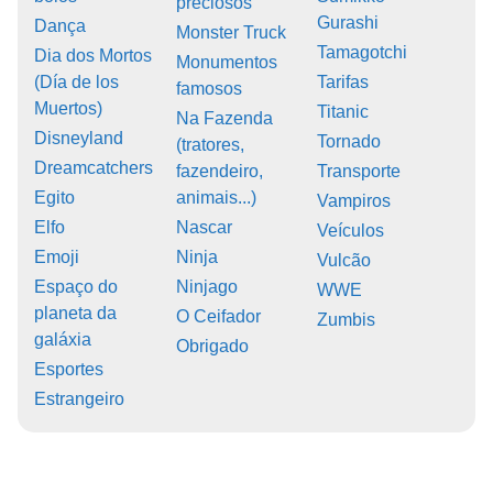
preciosos
Gurashi
Dança
Monster Truck
Tamagotchi
Dia dos Mortos
Monumentos
(Día de los
Tarifas
famosos
Muertos)
Titanic
Na Fazenda
Disneyland
Tornado
(tratores,
Dreamcatchers
fazendeiro,
Transporte
Egito
animais...)
Vampiros
Elfo
Nascar
Veículos
Emoji
Ninja
Vulcão
Espaço do
Ninjago
WWE
planeta da
O Ceifador
Zumbis
galáxia
Obrigado
Esportes
Estrangeiro