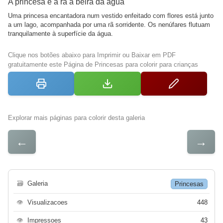
A princesa e a rã à beira da água
Uma princesa encantadora num vestido enfeitado com flores está junto
a um lago, acompanhada por uma rã sorridente. Os nenúfares flutuam
tranquilamente à superfície da água.
Clique nos botões abaixo para Imprimir ou Baixar em PDF
gratuitamente este Página de Princesas para colorir para crianças
Explorar mais páginas para colorir desta galeria
←
→
🗃
Galeria
Princesas
👁
Visualizacoes
448
👁
Impressoes
43