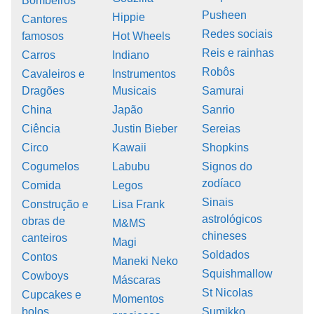
Bombeiros
Pusheen
Hippie
Cantores
Redes sociais
famosos
Hot Wheels
Reis e rainhas
Carros
Indiano
Robôs
Cavaleiros e
Instrumentos
Dragões
Musicais
Samurai
China
Japão
Sanrio
Ciência
Justin Bieber
Sereias
Circo
Kawaii
Shopkins
Cogumelos
Labubu
Signos do
zodíaco
Comida
Legos
Sinais
Construção e
Lisa Frank
astrológicos
obras de
M&MS
chineses
canteiros
Magi
Soldados
Contos
Maneki Neko
Squishmallow
Cowboys
Máscaras
St Nicolas
Cupcakes e
Momentos
bolos
Sumikko