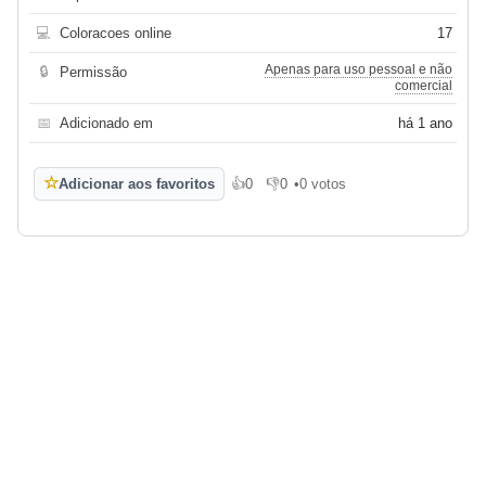
💻
Coloracoes online
17
Apenas para uso pessoal e não
🔒
Permissão
comercial
📅
Adicionado em
há 1 ano
☆
Adicionar aos favoritos
👍
0
👎
0
•
0 votos
Gosto
Não gosto