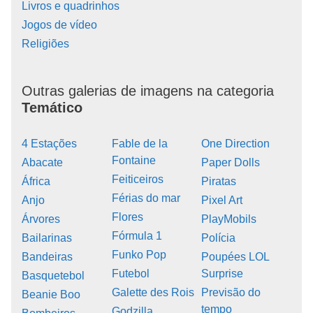
Livros e quadrinhos
Jogos de vídeo
Religiões
Outras galerias de imagens na categoria
Temático
4 Estações
Fable de la
One Direction
Fontaine
Abacate
Paper Dolls
Feiticeiros
África
Piratas
Férias do mar
Anjo
Pixel Art
Flores
Árvores
PlayMobils
Fórmula 1
Bailarinas
Polícia
Funko Pop
Bandeiras
Poupées LOL
Futebol
Surprise
Basquetebol
Galette des Rois
Previsão do
Beanie Boo
tempo
Godzilla