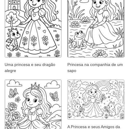
Uma princesa e seu dragão
Princesa na companhia de um
alegre
sapo
A Princesa e seus Amigos da