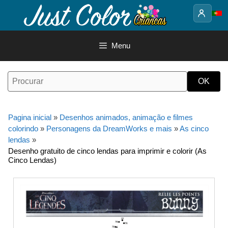
Saltar
para
o
conteúdo
Menu
Pagina inicial
»
Desenhos animados, animação e filmes
colorindo
»
Personagens da DreamWorks e mais
»
As cinco
lendas
»
Desenho gratuito de cinco lendas para imprimir e colorir (As
Cinco Lendas)