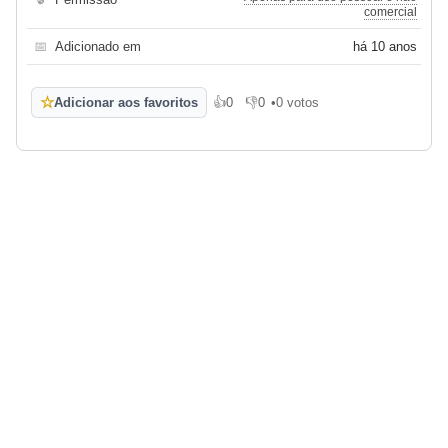
comercial
📅
Adicionado em
há 10 anos
☆
Adicionar aos favoritos
👍
0
👎
0
•
0 votos
Gosto
Não gosto