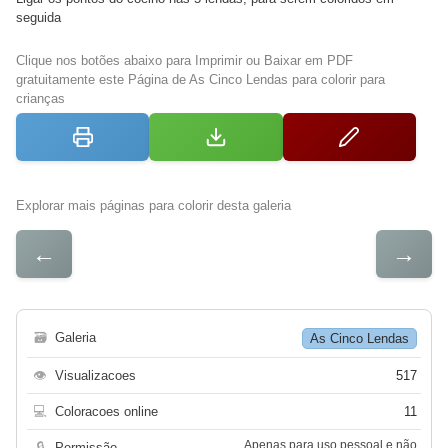
seguida
Clique nos botões abaixo para Imprimir ou Baixar em PDF
gratuitamente este Página de As Cinco Lendas para colorir para
crianças
Explorar mais páginas para colorir desta galeria
←
→
🗃
Galeria
As Cinco Lendas
👁
Visualizacoes
517
💻
Coloracoes online
11
Apenas para uso pessoal e não
🔒
Permissão