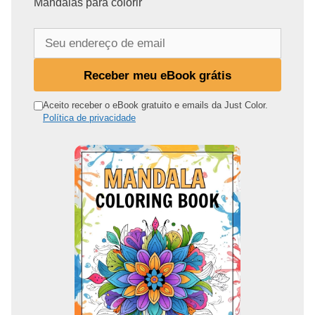
Mandalas para colorir
S
e
u
Receber meu eBook grátis
e
n
Aceito receber o eBook gratuito e emails da Just Color.
Política de privacidade
d
e
r
e
ç
o
d
e
e
m
a
i