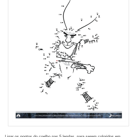
Ligar os pontos do coelho nas 5 lendas, para serem coloridos em