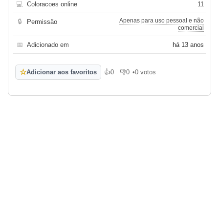
💻
Coloracoes online
11
Apenas para uso pessoal e não
🔒
Permissão
comercial
📅
Adicionado em
há 13 anos
☆
Adicionar aos favoritos
👍
0
👎
0
•
0 votos
Gosto
Não gosto