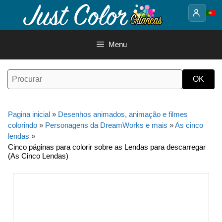
Saltar
para
o
conteúdo
Menu
Pagina inicial
»
Desenhos animados, animação e filmes
colorindo
»
Personagens da DreamWorks e mais
»
As cinco
lendas
»
Cinco páginas para colorir sobre as Lendas para descarregar
(As Cinco Lendas)