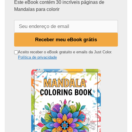
Este eBook contém 30 incríveis páginas de
Mandalas para colorir
S
e
u
Receber meu eBook grátis
e
n
Aceito receber o eBook gratuito e emails da Just Color.
Política de privacidade
d
e
r
e
ç
o
d
e
e
m
a