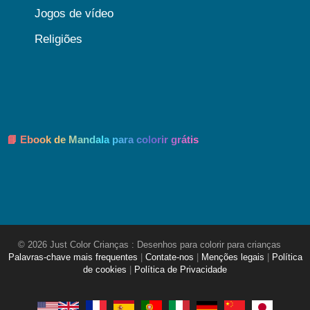
Jogos de vídeo
Religiões
📘 Ebook de Mandala para colorir grátis
© 2026 Just Color Crianças : Desenhos para colorir para crianças
Palavras-chave mais frequentes
|
Contate-nos
|
Menções legais
|
Política
de cookies
|
Política de Privacidade