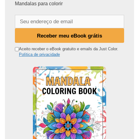
Mandalas para colorir
S
e
u
Receber meu eBook grátis
e
n
Aceito receber o eBook gratuito e emails da Just Color.
Política de privacidade
d
e
r
e
ç
o
d
e
e
m
a
i