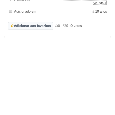
comercial
📅
Adicionado em
há 10 anos
☆
Adicionar aos favoritos
👍
0
👎
0
•
0 votos
Gosto
Não gosto