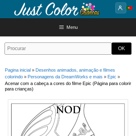
Saltar
para
o
conteúdo
Menu
Pagina inicial
»
Desenhos animados, animação e filmes
colorindo
»
Personagens da DreamWorks e mais
»
Epic
»
Acenar com a cabeça a cores do filme Epic (Página para colorir
para crianças)