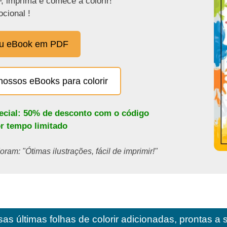
, imprima e comece a colorir!
cional !
eu eBook em PDF
nossos eBooks para colorir
pecial: 50% de desconto com o código
or tempo limitado
ram: "Ótimas ilustrações, fácil de imprimir!"
as últimas folhas de colorir adicionadas, prontas a 