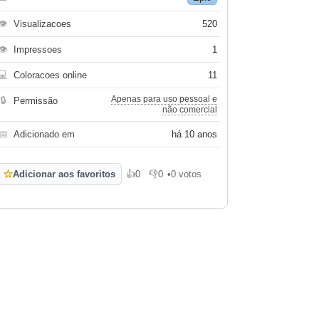
👁
Visualizacoes
520
👁
Impressoes
1
💻
Coloracoes online
11
Apenas para uso pessoal e
🔒
Permissão
não comercial
📅
Adicionado em
há 10 anos
☆
Adicionar aos favoritos
👍
0
👎
0
•
0 votos
Gosto
Não gosto