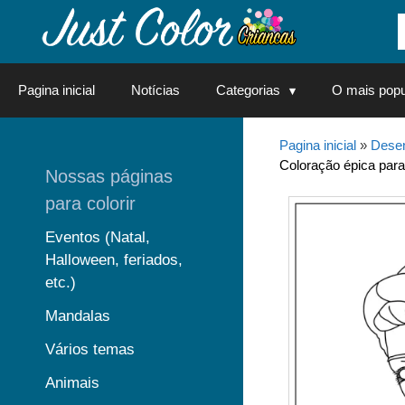
Saltar
para
o
conteúdo
Pagina inicial
Notícias
Categorias
O mais popu
Pagina inicial
»
Desen
Coloração épica para 
Nossas páginas
para colorir
Eventos (Natal,
Halloween, feriados,
etc.)
Mandalas
Vários temas
Animais