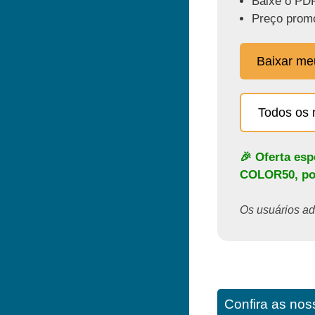
Baixe o PDF
Preço promo
Baixar m
Todos os 
🎉 Oferta es
COLOR50
, p
Os usuários ado
Confira as noss