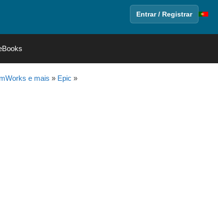
Entrar / Registrar
eBooks
amWorks e mais
»
Epic
»