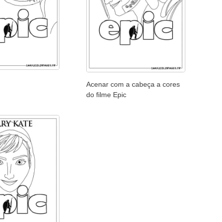
Acenar com a cabeça a cores
do filme Epic