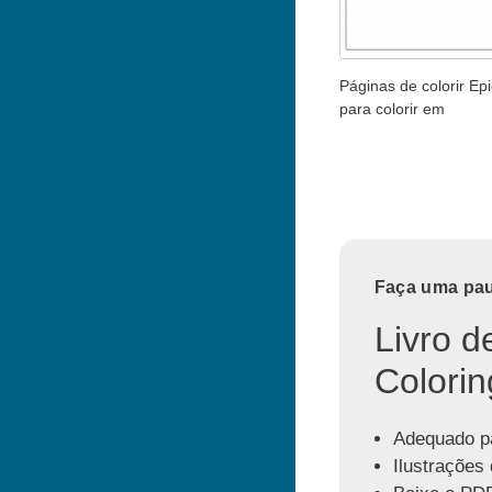
Páginas de colorir Epi
para colorir em
Faça uma paus
Livro d
Colorin
Adequado pa
Ilustrações 