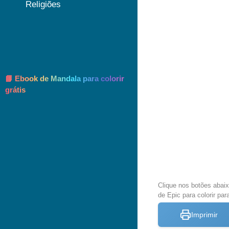
Religiões
📘 Ebook de Mandala para colorir
grátis
Clique nos botões abai
de Epic para colorir par
Imprimir