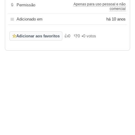
Apenas para uso pessoal e não
🔒
Permissão
comercial
📅
Adicionado em
há 10 anos
☆
Adicionar aos favoritos
👍
0
👎
0
•
0 votos
Gosto
Não gosto