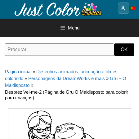
Saltar
para
o
conteúdo
Menu
Pagina inicial
»
Desenhos animados, animação e filmes
colorindo
»
Personagens da DreamWorks e mais
»
Gru – O
Maldisposto
»
Desprezível-me-2 (Página de Gru O Maldisposto para colorir
para crianças)