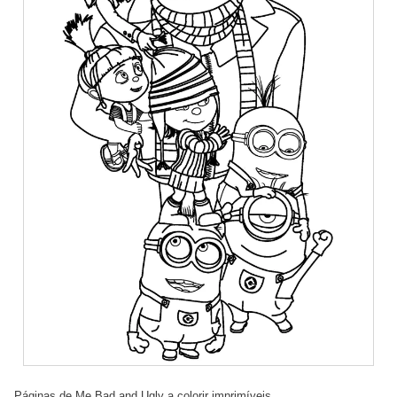
Páginas de Me Bad and Ugly a colorir imprimíveis