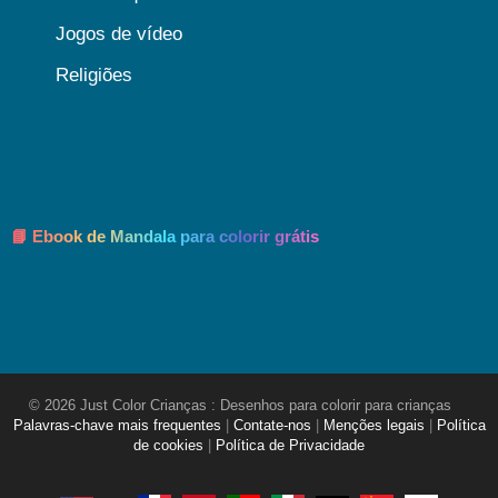
Jogos de vídeo
Religiões
📘 Ebook de Mandala para colorir grátis
© 2026 Just Color Crianças : Desenhos para colorir para crianças
Palavras-chave mais frequentes
|
Contate-nos
|
Menções legais
|
Política
de cookies
|
Política de Privacidade