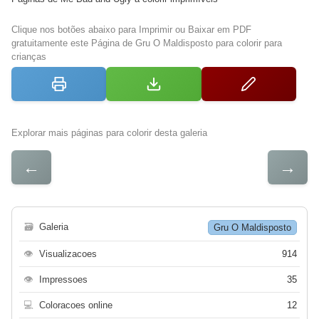
Clique nos botões abaixo para Imprimir ou Baixar em PDF
gratuitamente este Página de Gru O Maldisposto para colorir para
crianças
Explorar mais páginas para colorir desta galeria
←
→
🗃
Galeria
Gru O Maldisposto
👁
Visualizacoes
914
👁
Impressoes
35
💻
Coloracoes online
12