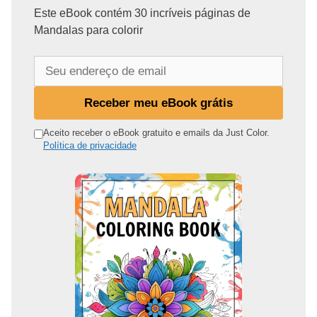
Este eBook contém 30 incríveis páginas de
Mandalas para colorir
S
e
u
Receber meu eBook grátis
e
n
Aceito receber o eBook gratuito e emails da Just Color.
Política de privacidade
d
e
r
e
ç
o
d
e
e
m