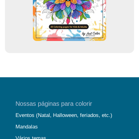
a
i
l
Nossas páginas para colorir
Eventos (Natal, Halloween, feriados, etc.)
Mandalas
Vários temas