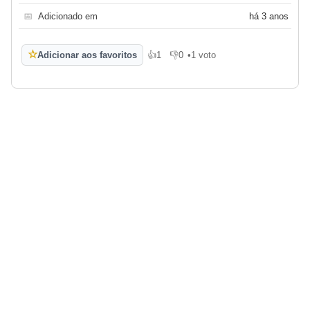
📅
Adicionado em
há 3 anos
☆
Adicionar aos favoritos
👍
1
👎
0
•
1 voto
Gosto
Não gosto