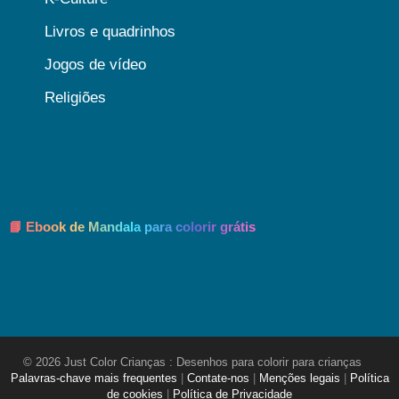
Livros e quadrinhos
Jogos de vídeo
Religiões
📘 Ebook de Mandala para colorir grátis
© 2026 Just Color Crianças : Desenhos para colorir para crianças
Palavras-chave mais frequentes
|
Contate-nos
|
Menções legais
|
Política
de cookies
|
Política de Privacidade