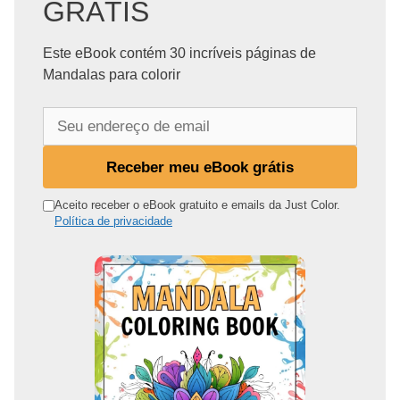
GRÁTIS
Este eBook contém 30 incríveis páginas de
Mandalas para colorir
S
e
u
Receber meu eBook grátis
e
n
Aceito receber o eBook gratuito e emails da Just Color.
Política de privacidade
d
e
r
e
ç
o
d
e
e