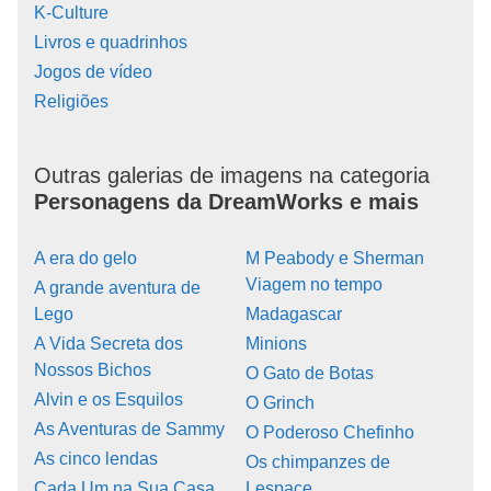
K-Culture
Livros e quadrinhos
Jogos de vídeo
Religiões
Outras galerias de imagens na categoria
Personagens da DreamWorks e mais
A era do gelo
M Peabody e Sherman
Viagem no tempo
A grande aventura de
Lego
Madagascar
A Vida Secreta dos
Minions
Nossos Bichos
O Gato de Botas
Alvin e os Esquilos
O Grinch
As Aventuras de Sammy
O Poderoso Chefinho
As cinco lendas
Os chimpanzes de
Cada Um na Sua Casa
Lespace