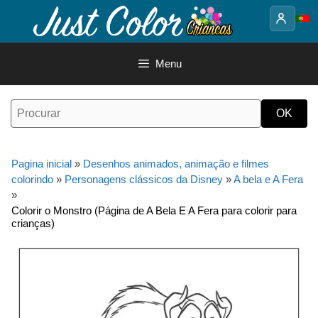
Saltar
para
o
conteúdo
Menu
Pagina inicial
»
Desenhos animados, animação e filmes
colorindo
»
Personagens clássicos da Disney
»
A bela e A Fera
»
Colorir o Monstro (Página de A Bela E A Fera para colorir para
crianças)