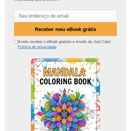
S
e
u
Receber meu eBook grátis
e
n
Aceito receber o eBook gratuito e emails da Just Color.
Política de privacidade
d
e
r
e
ç
o
d
e
e
m
a
i