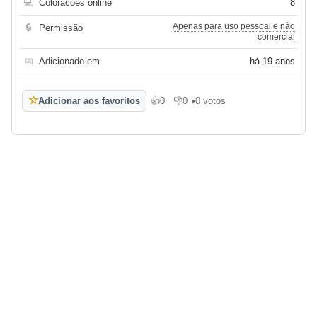
💻
Coloracoes online
8
Apenas para uso pessoal e não
🔒
Permissão
comercial
📅
Adicionado em
há 19 anos
☆
Adicionar aos favoritos
👍
0
👎
0
•
0 votos
Gosto
Não gosto