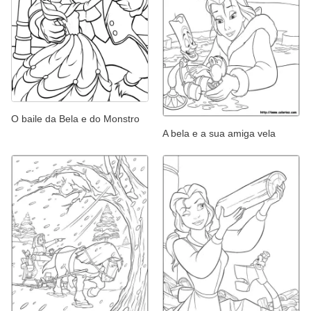
O baile da Bela e do Monstro
A bela e a sua amiga vela