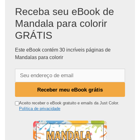
Receba seu eBook de
Mandala para colorir
GRÁTIS
Este eBook contém 30 incríveis páginas de
Mandalas para colorir
S
e
u
Receber meu eBook grátis
e
n
Aceito receber o eBook gratuito e emails da Just Color.
Política de privacidade
d
e
r
e
ç