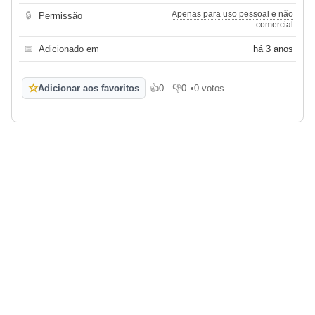
Apenas para uso pessoal e não
🔒
Permissão
comercial
📅
Adicionado em
há 3 anos
☆
Adicionar aos favoritos
👍
0
👎
0
•
0 votos
Gosto
Não gosto