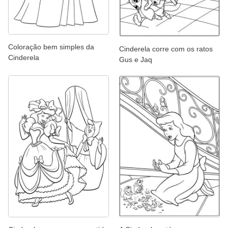
Coloração bem simples da
Cinderela corre com os ratos
Cinderela
Gus e Jaq