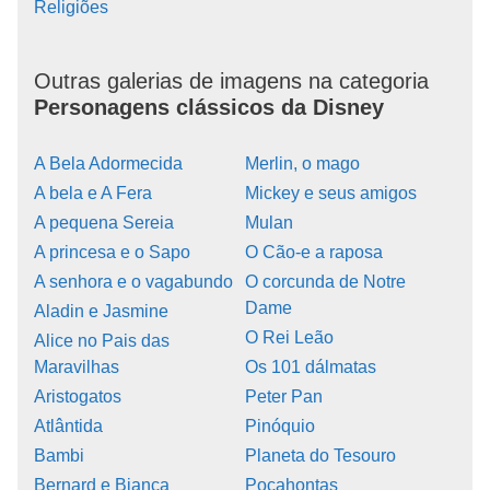
Religiões
Outras galerias de imagens na categoria
Personagens clássicos da Disney
A Bela Adormecida
Merlin, o mago
A bela e A Fera
Mickey e seus amigos
A pequena Sereia
Mulan
A princesa e o Sapo
O Cão-e a raposa
A senhora e o vagabundo
O corcunda de Notre
Dame
Aladin e Jasmine
O Rei Leão
Alice no Pais das
Maravilhas
Os 101 dálmatas
Aristogatos
Peter Pan
Atlântida
Pinóquio
Bambi
Planeta do Tesouro
Bernard e Bianca
Pocahontas