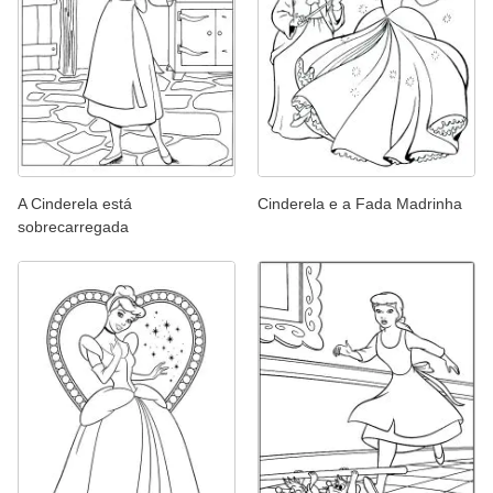
A Cinderela está
Cinderela e a Fada Madrinha
sobrecarregada