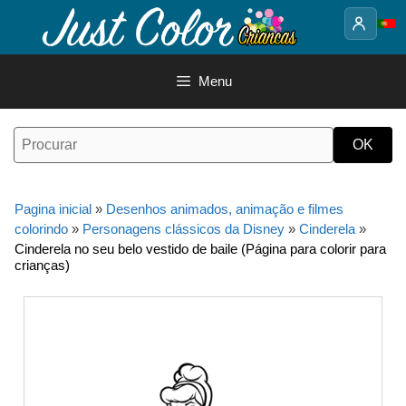
Saltar
para
o
conteúdo
Menu
Pagina inicial
»
Desenhos animados, animação e filmes
colorindo
»
Personagens clássicos da Disney
»
Cinderela
»
Cinderela no seu belo vestido de baile (Página para colorir para
crianças)