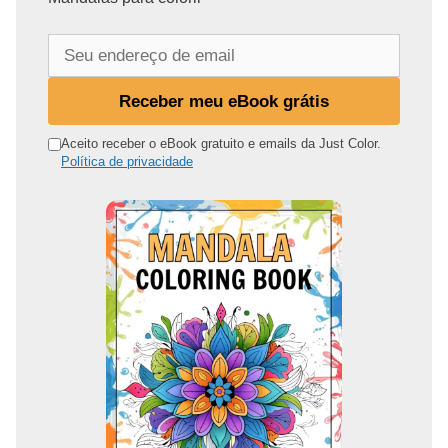
S
e
u
Receber meu eBook grátis
e
n
Aceito receber o eBook gratuito e emails da Just Color.
Política de privacidade
d
e
r
e
ç
o
d
e
e
m
a
i