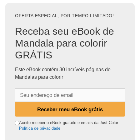
OFERTA ESPECIAL, POR TEMPO LIMITADO!
Receba seu eBook de
Mandala para colorir
GRÁTIS
Este eBook contém 30 incríveis páginas de
Mandalas para colorir
S
e
u
Receber meu eBook grátis
e
n
Aceito receber o eBook gratuito e emails da Just Color.
Política de privacidade
d
e