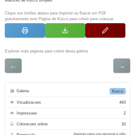
Matrizes de Kuzco simples
Clique nos botões abaixo para Imprimir ou Baixar em PDF
gratuitamente este Página de Kuzco para colorir para crianças
Explorar mais páginas para colorir desta galeria
←
→
🗃
Galeria
Kuzco
👁
Visualizacoes
443
👁
Impressoes
2
💻
Coloracoes online
10
Apenas para uso pessoal e não
🔒
Permissão