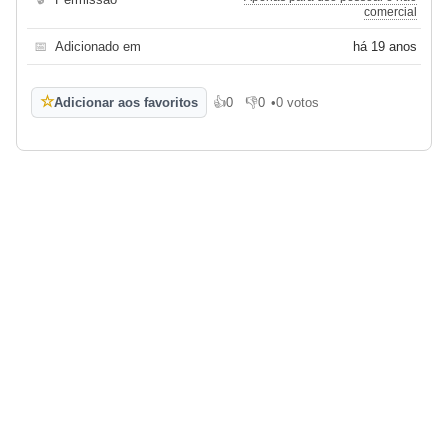
comercial
📅
Adicionado em
há 19 anos
☆
Adicionar aos favoritos
👍
0
👎
0
•
0 votos
Gosto
Não gosto