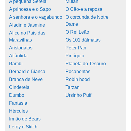
A pequena Sereia
Mulan
A princesa e o Sapo
O Cão-e a raposa
A senhora e o vagabundo
O corcunda de Notre
Dame
Aladin e Jasmine
O Rei Leão
Alice no Pais das
Maravilhas
Os 101 dálmatas
Aristogatos
Peter Pan
Atlântida
Pinóquio
Bambi
Planeta do Tesouro
Bernard e Bianca
Pocahontas
Branca de Neve
Robin hood
Cinderela
Tarzan
Dumbo
Ursinho Puff
Fantasia
Hércules
Irmão de Bears
Leroy e Stitch