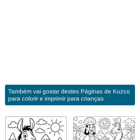
Também vai gostar destes
Páginas de Kuzco
para colorir e imprimir para crianças