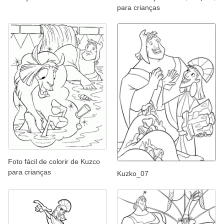
para crianças
Foto fácil de colorir de Kuzco
para crianças
Kuzko_07