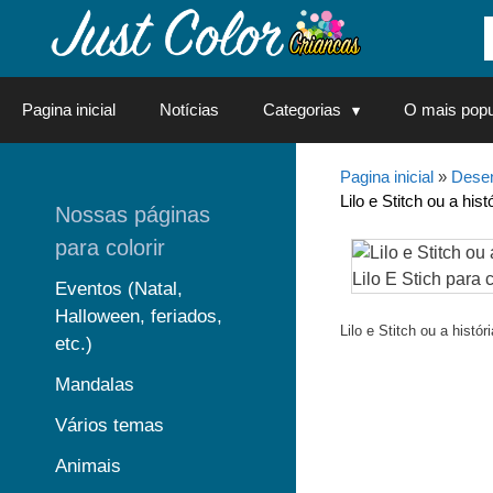
Saltar
para
o
conteúdo
Pagina inicial
Notícias
Categorias
O mais popu
Pagina inicial
»
Desen
Lilo e Stitch ou a hi
Nossas páginas
para colorir
Eventos (Natal,
Halloween, feriados,
Lilo e Stitch ou a hist
etc.)
Mandalas
Vários temas
Animais