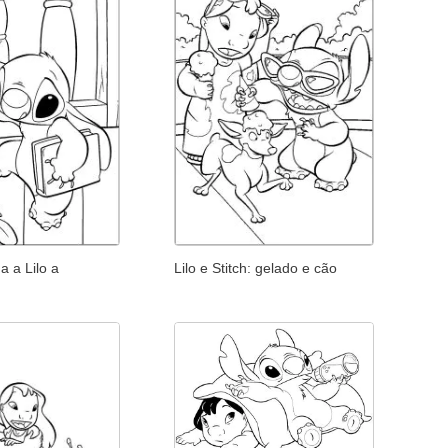
a a Lilo a
Lilo e Stitch: gelado e cão