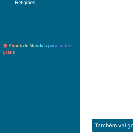
Religiões
📘 Ebook de Mandala para colorir
grátis
Também vai go