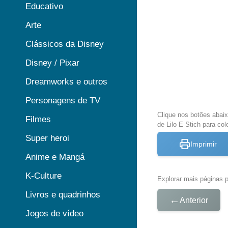
Educativo
Arte
Clássicos da Disney
Disney / Pixar
Dreamworks e outros
Personagens de TV
Clique nos botões abai
Filmes
de Lilo E Stich para col
Super heroi
Imprimir
Anime e Mangá
K-Culture
Explorar mais páginas pa
Livros e quadrinhos
←
Anterior
Jogos de vídeo