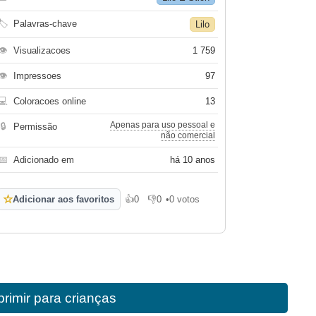
🏷
Palavras-chave
Lilo
👁
Visualizacoes
1 759
👁
Impressoes
97
💻
Coloracoes online
13
Apenas para uso pessoal e
🔒
Permissão
não comercial
📅
Adicionado em
há 10 anos
☆
Adicionar aos favoritos
👍
0
👎
0
•
0 votos
Gosto
Não gosto
primir para crianças