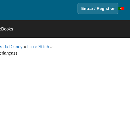
Entrar / Registrar
eBooks
s da Disney
»
Lilo e Stitch
»
 crianças)