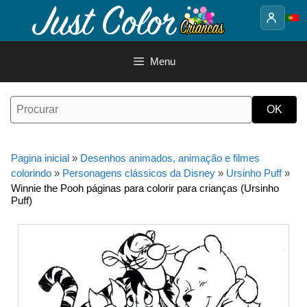
Saltar
para
o
conteúdo
Menu
Pagina inicial
»
Desenhos animados, animação e filmes
colorindo
»
Personagens clássicos da Disney
»
Ursinho Puff
»
Winnie the Pooh páginas para colorir para crianças (Ursinho
Puff)