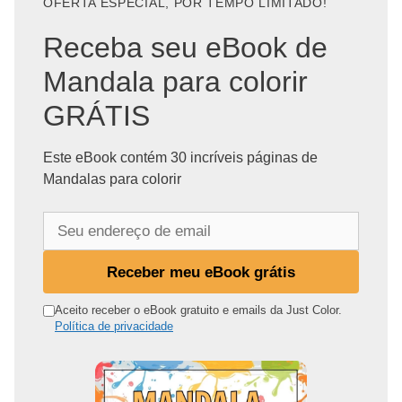
OFERTA ESPECIAL, POR TEMPO LIMITADO!
Receba seu eBook de
Mandala para colorir
GRÁTIS
Este eBook contém 30 incríveis páginas de
Mandalas para colorir
S
e
u
Receber meu eBook grátis
e
n
Aceito receber o eBook gratuito e emails da Just Color.
Política de privacidade
d
e
r
e