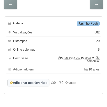
←
→
🗃
Galeria
Ursinho Pooh
👁
Visualizações
882
👁
Estampas
20
💻
Online colorings
8
Apenas para uso pessoal e não
🔒
Permissão
comercial
📅
Adicionado em
há 10 anos
☆
Adicionar aos favoritos
👍
0
👎
0
•
0 votos
Gosto
Não gosto