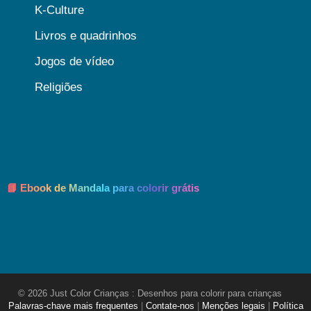
K-Culture
Livros e quadrinhos
Jogos de vídeo
Religiões
📘 Ebook de Mandala para colorir grátis
© 2026 Just Color Crianças : Desenhos para colorir para crianças
Palavras-chave mais frequentes
|
Contate-nos
|
Menções legais
|
Política