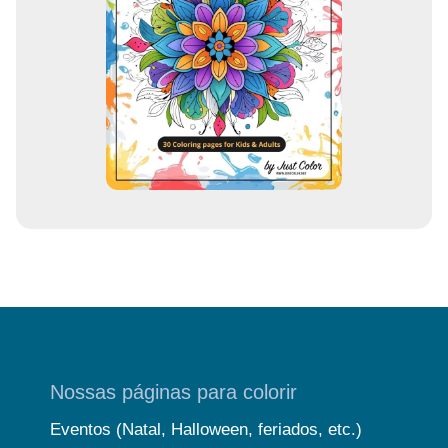
e
m
a
i
l
Nossas páginas para colorir
Eventos (Natal, Halloween, feriados, etc.)