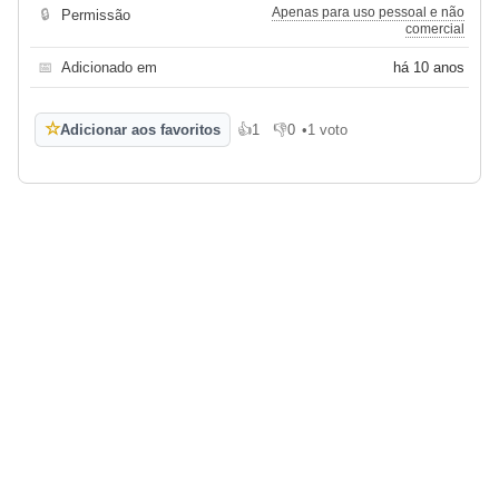
Apenas para uso pessoal e não
🔒
Permissão
comercial
📅
Adicionado em
há 10 anos
☆
Adicionar aos favoritos
👍
1
👎
0
•
1 voto
Gosto
Não gosto