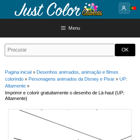
Saltar
para
o
conteúdo
Menu
Pagina inicial
»
Desenhos animados, animação e filmes
colorindo
»
Personagens animados da Disney e Pixar
»
UP:
Altamente
»
Imprimir e colorir gratuitamente o desenho de Là-haut (UP:
Altamente)