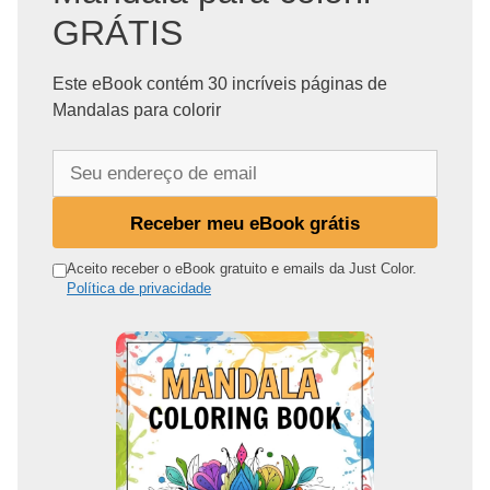
GRÁTIS
Este eBook contém 30 incríveis páginas de
Mandalas para colorir
S
e
u
Receber meu eBook grátis
e
n
Aceito receber o eBook gratuito e emails da Just Color.
Política de privacidade
d
e
r
e
ç
o
d
e