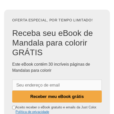
OFERTA ESPECIAL, POR TEMPO LIMITADO!
Receba seu eBook de
Mandala para colorir
GRÁTIS
Este eBook contém 30 incríveis páginas de
Mandalas para colorir
S
e
u
Receber meu eBook grátis
e
n
Aceito receber o eBook gratuito e emails da Just Color.
Política de privacidade
d