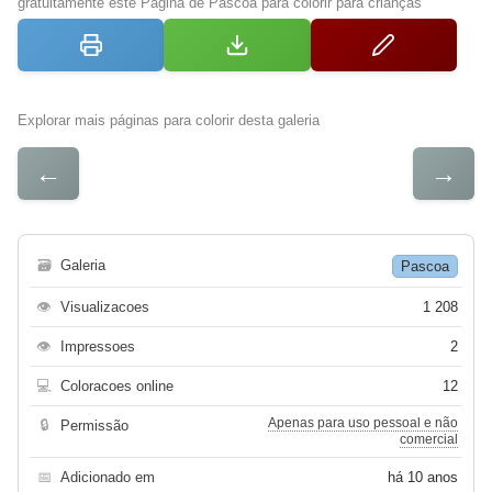
gratuitamente este Página de Pascoa para colorir para crianças
Explorar mais páginas para colorir desta galeria
←
→
🗃
Galeria
Pascoa
👁
Visualizacoes
1 208
👁
Impressoes
2
💻
Coloracoes online
12
Apenas para uso pessoal e não
🔒
Permissão
comercial
📅
Adicionado em
há 10 anos