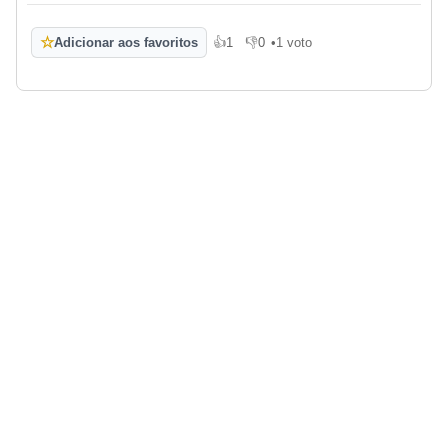
☆
Adicionar aos favoritos
👍
1
👎
0
•
1 voto
Gosto
Não gosto