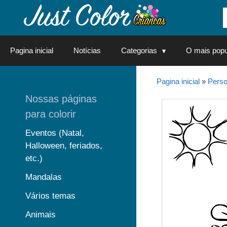
Saltar
para
o
conteúdo
Pagina inicial
Notícias
Categorias
O mais popu
Pagina inicial
»
Perso
Nossas páginas
para colorir
Eventos (Natal,
Halloween, feriados,
etc.)
Mandalas
Vários temas
Animais