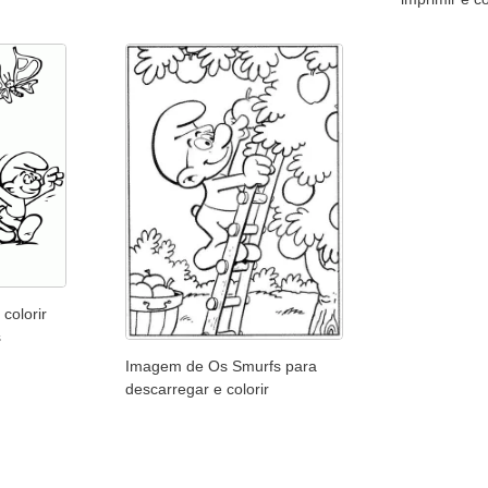
colorir
s
Imagem de Os Smurfs para
descarregar e colorir