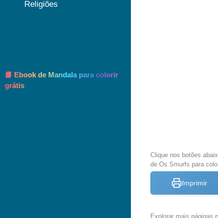
Religiões
📘 Ebook de Mandala para colorir
grátis
Clique nos botões abai
de Os Smurfs para color
Imprimir
Explorar mais páginas pa