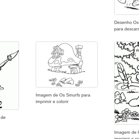
Desenho Os 
para descarr
Imagem de Os Smurfs para
imprimir e colorir
 de
Imagem de 
imprimir e co