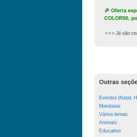
🎉 Oferta es
COLOR50
, p
⭐️⭐️⭐️ Já são 
Outras seçõe
Eventos (Natal, H
Mandalas
Vários temas
Animais
Educativo