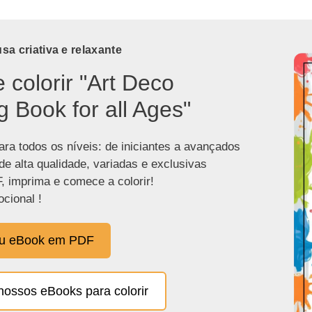
a criativa e relaxante
e colorir "Art Deco
g Book for all Ages"
ra todos os níveis: de iniciantes a avançados
de alta qualidade, variadas e exclusivas
, imprima e comece a colorir!
cional !
eu eBook em PDF
nossos eBooks para colorir