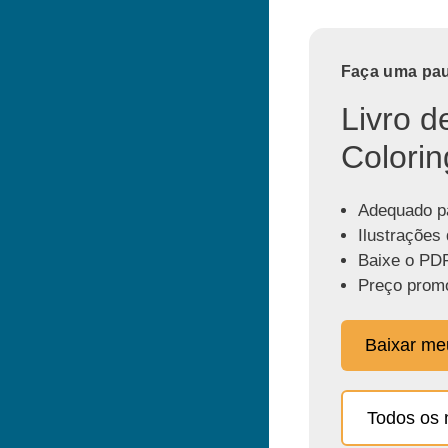
Faça uma paus
Livro d
Colorin
Adequado pa
Ilustrações 
Baixe o PDF
Preço promo
Baixar m
Todos os 