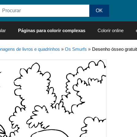
lar
Páginas para colorir complexas
Colorir online
nagens de livros e quadrinhos
»
Os Smurfs
»
Desenho ósseo gratuit