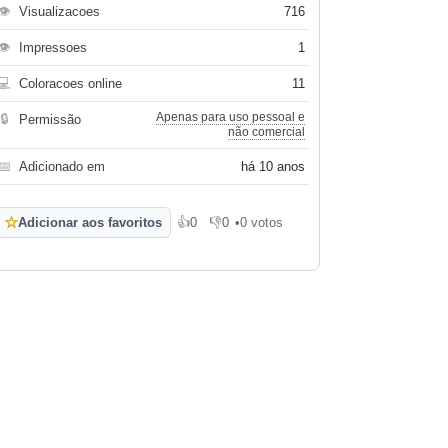
👁
Visualizacoes
716
👁
Impressoes
1
💻
Coloracoes online
11
Apenas para uso pessoal e
🔒
Permissão
não comercial
📅
Adicionado em
há 10 anos
☆
Adicionar aos favoritos
👍
0
👎
0
•
0 votos
Gosto
Não gosto