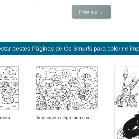
→
Próximo
star destes
Páginas de Os Smurfs para colorir e imp
areira
Jardinagem alegre sob o sol