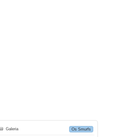
🗃
Galeria
Os Smurfs