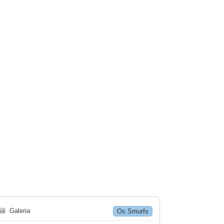
🗃
Galeria
Os Smurfs