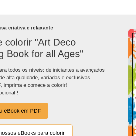
a criativa e relaxante
e colorir "Art Deco
g Book for all Ages"
ra todos os níveis: de iniciantes a avançados
de alta qualidade, variadas e exclusivas
, imprima e comece a colorir!
cional !
eu eBook em PDF
nossos eBooks para colorir