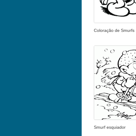
Coloração de Smurfs F
Smurf esquiador