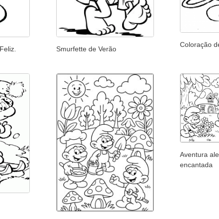
Coloração d
eliz.
Smurfette de Verão
Aventura ale
encantada