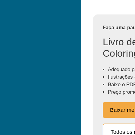
Faça uma paus
Livro d
Colorin
Adequado pa
Ilustrações 
Baixe o PDF
Preço promo
Baixar m
Todos os 