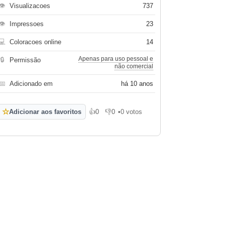
👁
Visualizacoes
737
👁
Impressoes
23
💻
Coloracoes online
14
Apenas para uso pessoal e
🔒
Permissão
não comercial
📅
Adicionado em
há 10 anos
☆
Adicionar aos favoritos
👍
0
👎
0
•
0 votos
Gosto
Não gosto