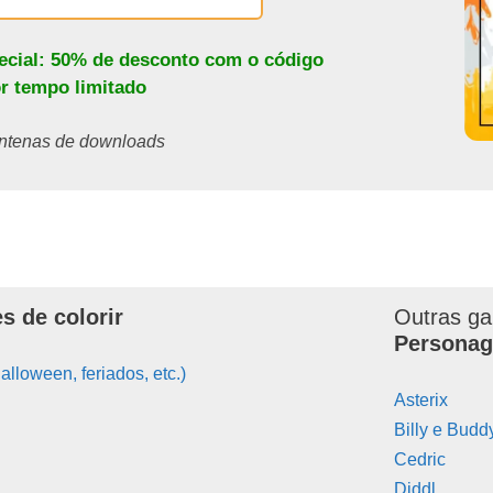
pecial: 50% de desconto com o código
or tempo limitado
centenas de downloads
s de colorir
Outras ga
Personag
alloween, feriados, etc.)
Asterix
Billy e Budd
Cedric
Diddl