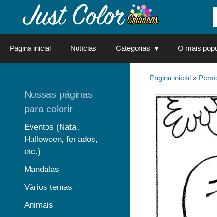
Saltar
para
o
conteúdo
Pagina inicial
Notícias
Categorias
O mais popu
Pagina inicial
»
Perso
Nossas páginas
para colorir
Eventos (Natal,
Halloween, feriados,
etc.)
Mandalas
Vários temas
Animais