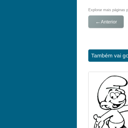
Explorar mais páginas pa
←
Anterior
Também vai go