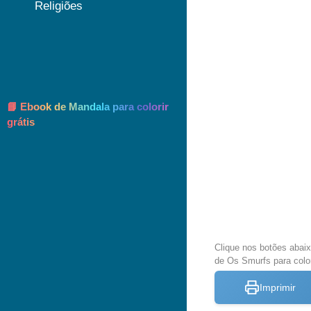
Religiões
📘 Ebook de Mandala para colorir
grátis
Clique nos botões abai
de Os Smurfs para color
Imprimir