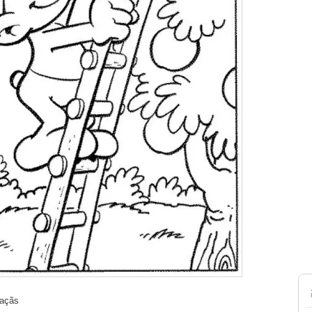
maçãs