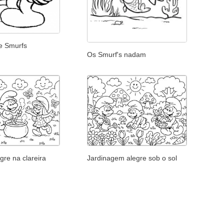
e Smurfs
Os Smurf's nadam
gre na clareira
Jardinagem alegre sob o sol