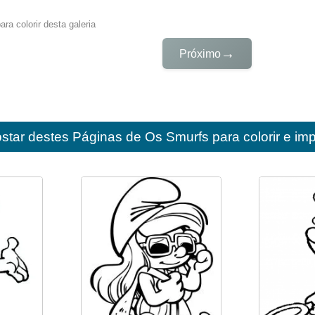
ra colorir desta galeria
→
Próximo
star destes
Páginas de Os Smurfs para colorir e imp