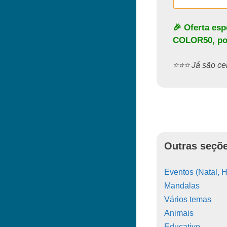
🎉 Oferta es
COLOR50
, p
⭐️⭐️⭐️ Já são 
Outras seçõe
Eventos (Natal, H
Mandalas
Vários temas
Animais
Educativo